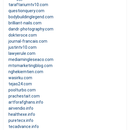
taraftariumtv10.com
questionquery.com
bodybuildinglegend.com
brilliant-nails.com
dandr-photography.com
dokteroce.com
journal-francais.com
justintv10.com
lawyerule.com
mediamingleseaco.com
mtsmarketingblog.com
nghekiemtien.com
wasirku.com
tejas24.com
poolturbo.com
prachestait.com
artforafghans.info
airvendio.info
healthexe.info
puretecx.info
tecadvance.info