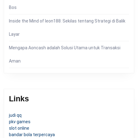
Bos
Inside the Mind of leon188: Sekilas tentang Strategi di Balik
Layar
Mengapa Aoncash adalah Solusi Utama untuk Transaksi
Aman
Links
judi qq
pkv games
slot online
bandar bola terpercaya