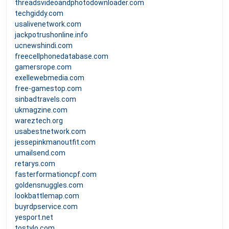
threadsvideoandphotodownloader.com
techgiddy.com
usalivenetwork.com
jackpotrushonline.info
ucnewshindi.com
freecellphonedatabase.com
gamersrope.com
exellewebmedia.com
free-gamestop.com
sinbadtravels.com
ukmagzine.com
wareztech.org
usabestnetwork.com
jessepinkmanoutfit.com
umailsend.com
retarys.com
fasterformationcpf.com
goldensnuggles.com
lookbattlemap.com
buyrdpservice.com
yesport.net
tostylo.com