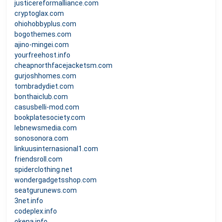
justicereformalliance.com
cryptoglax.com
ohiohobbyplus.com
bogothemes.com
ajino-mingei.com
yourfreehost.info
cheapnorthfacejacketsm.com
gurjoshhomes.com
tombradydiet.com
bonthaiclub.com
casusbelli-mod.com
bookplatesociety.com
lebnewsmedia.com
sonosonora.com
linkuusinternasional1.com
friendsroll.com
spiderclothing.net
wondergadgetsshop.com
seatgurunews.com
3net.info
codeplex.info
okena.info