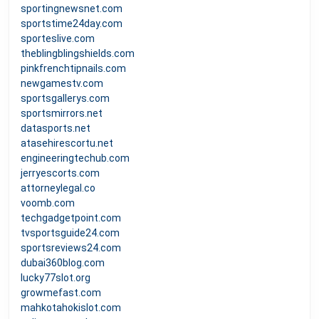
sportingnewsnet.com
sportstime24day.com
sporteslive.com
theblingblingshields.com
pinkfrenchtipnails.com
newgamestv.com
sportsgallerys.com
sportsmirrors.net
datasports.net
atasehirescortu.net
engineeringtechub.com
jerryescorts.com
attorneylegal.co
voomb.com
techgadgetpoint.com
tvsportsguide24.com
sportsreviews24.com
dubai360blog.com
lucky77slot.org
growmefast.com
mahkotahokislot.com