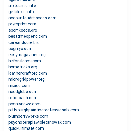
arxteamio.info
getalexio.info
accountaudittaxcon.com
prymprint.com
sportkeeda.org
besttimespend.com
careandcure.biz
cogniyo.com
easymagazines.org
hirfanjilasmi.com
hometricks.org
leathercraftpro.com
microgridpower.org
mixiqo.com
needglobe.com
ortocoach.com
passionawe.com
pittsburghpaintingprofessionals.com
plumberryworks.com
psychoterapiawioletanowak.com
quickultimate.com