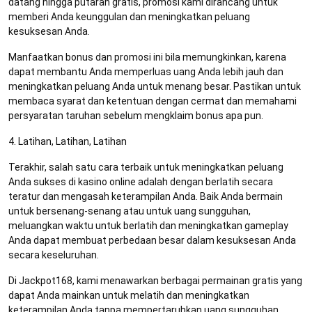
datang hingga putaran gratis, promosi kami dirancang untuk
memberi Anda keunggulan dan meningkatkan peluang
kesuksesan Anda.
Manfaatkan bonus dan promosi ini bila memungkinkan, karena
dapat membantu Anda memperluas uang Anda lebih jauh dan
meningkatkan peluang Anda untuk menang besar. Pastikan untuk
membaca syarat dan ketentuan dengan cermat dan memahami
persyaratan taruhan sebelum mengklaim bonus apa pun.
4. Latihan, Latihan, Latihan
Terakhir, salah satu cara terbaik untuk meningkatkan peluang
Anda sukses di kasino online adalah dengan berlatih secara
teratur dan mengasah keterampilan Anda. Baik Anda bermain
untuk bersenang-senang atau untuk uang sungguhan,
meluangkan waktu untuk berlatih dan meningkatkan gameplay
Anda dapat membuat perbedaan besar dalam kesuksesan Anda
secara keseluruhan.
Di Jackpot168, kami menawarkan berbagai permainan gratis yang
dapat Anda mainkan untuk melatih dan meningkatkan
keterampilan Anda tanpa mempertaruhkan uang sungguhan.