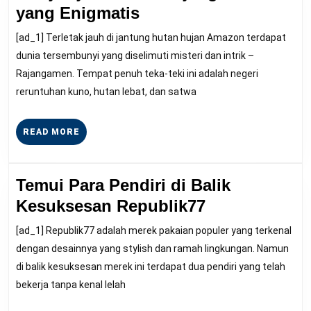
Menjelajahi
yang Enigmatis
Dunia
[ad_1] Terletak jauh di jantung hutan hujan Amazon terdapat
Rajangamen
dunia tersembunyi yang diselimuti misteri dan intrik –
yang
Rajangamen. Tempat penuh teka-teki ini adalah negeri
Enigmatis
reruntuhan kuno, hutan lebat, dan satwa
READ
READ MORE
MORE
Temui Para Pendiri di Balik
Temui
Kesuksesan Republik77
Para
[ad_1] Republik77 adalah merek pakaian populer yang terkenal
Pendiri
dengan desainnya yang stylish dan ramah lingkungan. Namun
di
di balik kesuksesan merek ini terdapat dua pendiri yang telah
Balik
bekerja tanpa kenal lelah
Kesuksesan