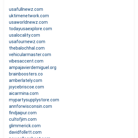
usafullnewz.com
uktimenetwork.com
usaworldnewz.com
todayusaexplore.com
usalocality.com
usafournewz.com
thebalochhal.com
vehicularmaster.com
vibesaccent.com
ampajavierdemiguel.org
brainboosters.co
amberlately.com
joycebriscoe.com
aicarmina.com
mypartysupplystore.com
annforwisconsin.com
findjaipur.com
cultofjim.com
glimmerick.com
davidfollett.com