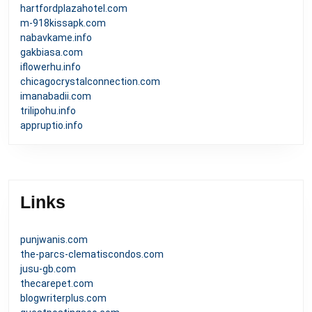
hartfordplazahotel.com
m-918kissapk.com
nabavkame.info
gakbiasa.com
iflowerhu.info
chicagocrystalconnection.com
imanabadii.com
trilipohu.info
appruptio.info
Links
punjwanis.com
the-parcs-clematiscondos.com
jusu-gb.com
thecarepet.com
blogwriterplus.com