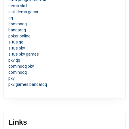
demo slot
slot demo gacor
qq
dominoqq
bandarqq
poker online
situs qq
situs pkv
situs pkv games
pkv qq
dominoqq pkv
dominoqq
pkv
pkv games bandarqq
Links