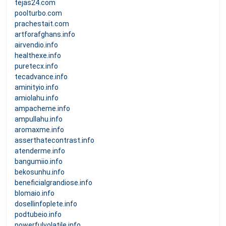
tejas24.com
poolturbo.com
prachestait.com
artforafghans.info
airvendio.info
healthexe.info
puretecx.info
tecadvance.info
aminityio.info
amiolahu.info
ampacheme.info
ampullahu.info
aromaxme.info
asserthatecontrast.info
atenderme.info
bangumiio.info
bekosunhu.info
beneficialgrandiose.info
blomaio.info
dosellinfoplete.info
podtubeio.info
powerfulvolatile.info