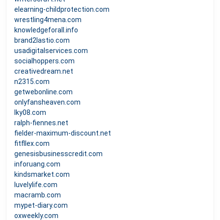
elearning-childprotection.com
wrestling4mena.com
knowledgeforall.info
brand2lastio.com
usadigitalservices.com
socialhoppers.com
creativedream.net
n2315.com
getwebonline.com
onlyfansheaven.com
lky08.com
ralph-fiennes.net
fielder-maximum-discount.net
fitfllex.com
genesisbusinesscredit.com
inforuang.com
kindsmarket.com
luvelylife.com
macramb.com
mypet-diary.com
oxweekly.com