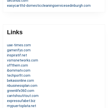
deconds.com
easycartltd-domesticcleaningservicesedinburgh.com
Links
uae-times.com
gamerifys.com
inspiratif.net
vsmsnetworks.com
offthem.com
ibommatv.com
techporfit.com
bekasionline.com
nbusinessplan.com
greenlife360.com
cantshoutitout.com
expressufabet.biz
mypuertoplata.net