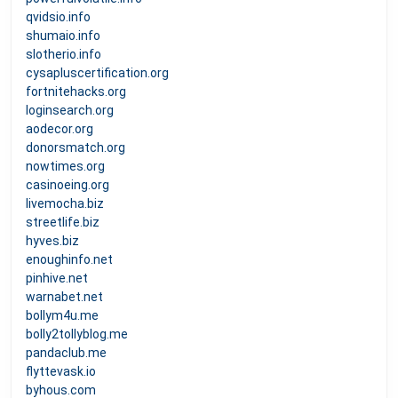
qvidsio.info
shumaio.info
slotherio.info
cysapluscertification.org
fortnitehacks.org
loginsearch.org
aodecor.org
donorsmatch.org
nowtimes.org
casinoeing.org
livemocha.biz
streetlife.biz
hyves.biz
enoughinfo.net
pinhive.net
warnabet.net
bollym4u.me
bolly2tollyblog.me
pandaclub.me
flyttevask.io
byhous.com