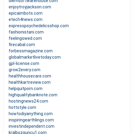
dwmsoftwarehouse.com
enjoytroyjackson.com
epicaimbots.com
etech4news.com
expresspsychedelicsshop.com
fashionistani.com
feelingswed.com
firecabal.com
forbessmagazine.com
globalmarketlivetoday.com
gpl-license.com
grow2every.com
healthhousecare.com
healthkartreview.com
helpquitporn.com
highqualitybanknote.com
hostingnews24.com
hottstyle.com
howtodiyanything.com
inspiringearthlings.com
investindependent.com
kralbozguncu1.com