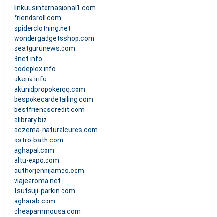
linkuusinternasional1.com
friendsroll.com
spiderclothing.net
wondergadgetsshop.com
seatgurunews.com
3net.info
codeplex.info
okena.info
akunidpropokerqq.com
bespokecardetailing.com
bestfriendscredit.com
elibrary.biz
eczema-naturalcures.com
astro-bath.com
aghapal.com
altu-expo.com
authorjennijames.com
viajearoma.net
tsutsuji-parkin.com
agharab.com
cheapammousa.com