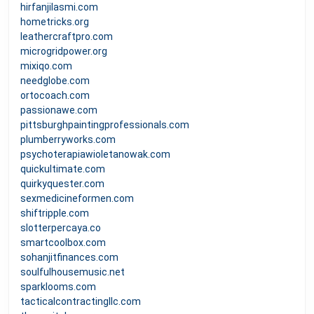
hirfanjilasmi.com
hometricks.org
leathercraftpro.com
microgridpower.org
mixiqo.com
needglobe.com
ortocoach.com
passionawe.com
pittsburghpaintingprofessionals.com
plumberryworks.com
psychoterapiawioletanowak.com
quickultimate.com
quirkyquester.com
sexmedicineformen.com
shiftripple.com
slotterpercaya.co
smartcoolbox.com
sohanjitfinances.com
soulfulhousemusic.net
sparklooms.com
tacticalcontractingllc.com