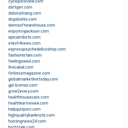
cyclopsreview.com
dattgen.com
didoivatnang.com
dogsbarks.com
dwmsoftwarehouse.com
enjoytroyjackson.com
epicaimbots.com
etech4news.com
expresspsychedelicsshop.com
fashionistani.com
feelingswed.com
firecabal.com
forbessmagazine.com
globalmarketlivetoday.com
gpl-license.com
grow2every.com
healthhousecare.com
healthkartreview.com
helpquitporn.com
highqualitybanknote.com
hostingnews24.com
hottstyle.com