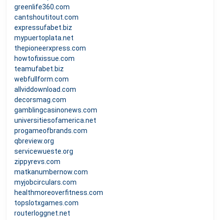
greenlife360.com
cantshoutitout.com
expressufabet.biz
mypuertoplata.net
thepioneerxpress.com
howtofixissue.com
teamufabet.biz
webfullform.com
allviddownload.com
decorsmag.com
gamblingcasinonews.com
universitiesofamerica.net
progameofbrands.com
qbreview.org
servicewueste.org
zippyrevs.com
matkanumbernow.com
myjobcirculars.com
healthmoreoverfitness.com
topslotxgames.com
routerloggnet.net