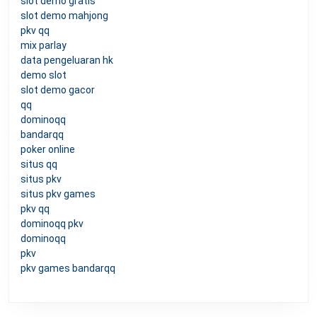
slot demo gratis
slot demo mahjong
pkv qq
mix parlay
data pengeluaran hk
demo slot
slot demo gacor
qq
dominoqq
bandarqq
poker online
situs qq
situs pkv
situs pkv games
pkv qq
dominoqq pkv
dominoqq
pkv
pkv games bandarqq