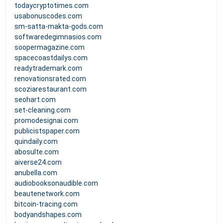
todaycryptotimes.com
usabonuscodes.com
sm-satta-makta-gods.com
softwaredegimnasios.com
soopermagazine.com
spacecoastdailys.com
readytrademark.com
renovationsrated.com
scoziarestaurant.com
seohart.com
set-cleaning.com
promodesignai.com
publicistspaper.com
quindaily.com
abosulte.com
aiverse24.com
anubella.com
audiobooksonaudible.com
beautenetwork.com
bitcoin-tracing.com
bodyandshapes.com