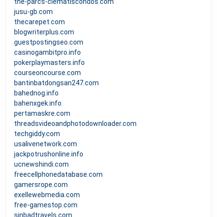
the-parcs-clematiscondos.com
jusu-gb.com
thecarepet.com
blogwriterplus.com
guestpostingseo.com
casinogambitpro.info
pokerplaymasters.info
courseoncourse.com
bantinbatdongsan247.com
bahednog.info
bahenxgek.info
pertamaskre.com
threadsvideoandphotodownloader.com
techgiddy.com
usalivenetwork.com
jackpotrushonline.info
ucnewshindi.com
freecellphonedatabase.com
gamersrope.com
exellewebmedia.com
free-gamestop.com
sinbadtravels.com