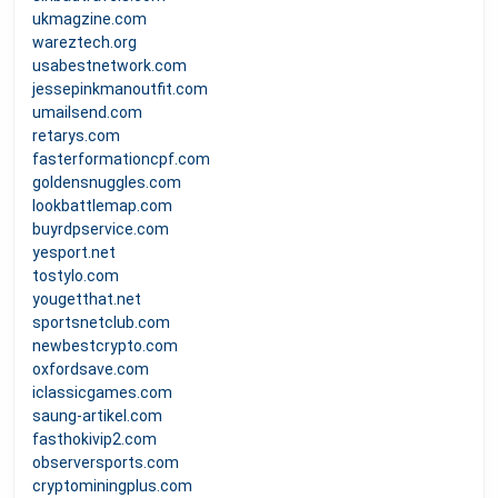
ukmagzine.com
wareztech.org
usabestnetwork.com
jessepinkmanoutfit.com
umailsend.com
retarys.com
fasterformationcpf.com
goldensnuggles.com
lookbattlemap.com
buyrdpservice.com
yesport.net
tostylo.com
yougetthat.net
sportsnetclub.com
newbestcrypto.com
oxfordsave.com
iclassicgames.com
saung-artikel.com
fasthokivip2.com
observersports.com
cryptominingplus.com