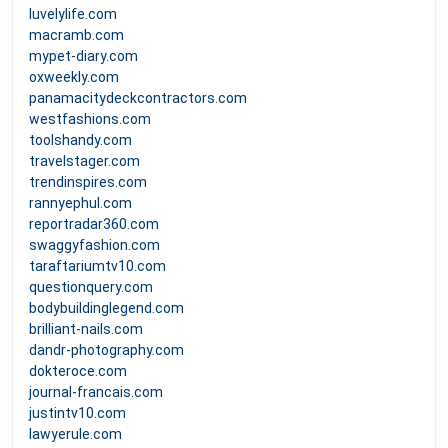
luvelylife.com
macramb.com
mypet-diary.com
oxweekly.com
panamacitydeckcontractors.com
westfashions.com
toolshandy.com
travelstager.com
trendinspires.com
rannyephul.com
reportradar360.com
swaggyfashion.com
taraftariumtv10.com
questionquery.com
bodybuildinglegend.com
brilliant-nails.com
dandr-photography.com
dokteroce.com
journal-francais.com
justintv10.com
lawyerule.com