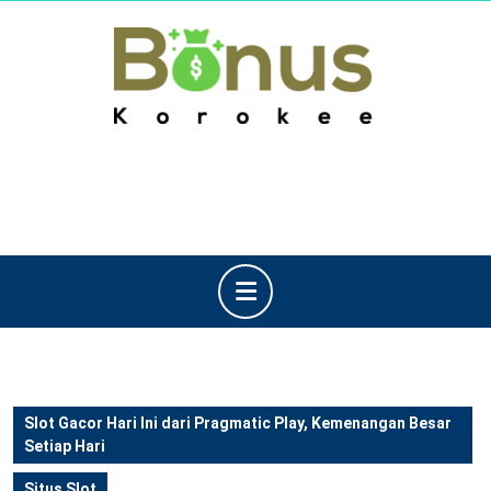
Skip
to
content
Skip
to
content
Open
Button
Slot Gacor Hari Ini dari Pragmatic Play, Kemenangan Besar
Setiap Hari
Situs Slot