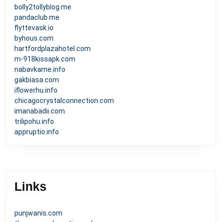
bolly2tollyblog.me
pandaclub.me
flyttevask.io
byhous.com
hartfordplazahotel.com
m-918kissapk.com
nabavkame.info
gakbiasa.com
iflowerhu.info
chicagocrystalconnection.com
imanabadii.com
trilipohu.info
appruptio.info
Links
punjwanis.com