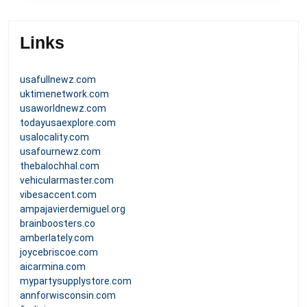
Links
usafullnewz.com
uktimenetwork.com
usaworldnewz.com
todayusaexplore.com
usalocality.com
usafournewz.com
thebalochhal.com
vehicularmaster.com
vibesaccent.com
ampajavierdemiguel.org
brainboosters.co
amberlately.com
joycebriscoe.com
aicarmina.com
mypartysupplystore.com
annforwisconsin.com