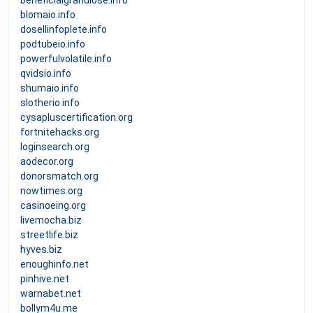
blomaio.info
dosellinfoplete.info
podtubeio.info
powerfulvolatile.info
qvidsio.info
shumaio.info
slotherio.info
cysapluscertification.org
fortnitehacks.org
loginsearch.org
aodecor.org
donorsmatch.org
nowtimes.org
casinoeing.org
livemocha.biz
streetlife.biz
hyves.biz
enoughinfo.net
pinhive.net
warnabet.net
bollym4u.me