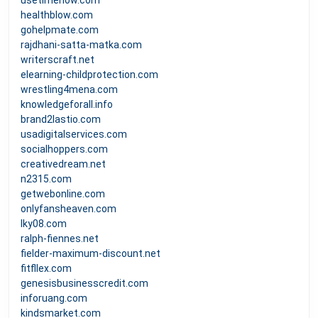
healthblow.com
gohelpmate.com
rajdhani-satta-matka.com
writerscraft.net
elearning-childprotection.com
wrestling4mena.com
knowledgeforall.info
brand2lastio.com
usadigitalservices.com
socialhoppers.com
creativedream.net
n2315.com
getwebonline.com
onlyfansheaven.com
lky08.com
ralph-fiennes.net
fielder-maximum-discount.net
fitfllex.com
genesisbusinesscredit.com
inforuang.com
kindsmarket.com