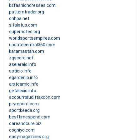
ksfashiondresses.com
patterntrader.org
cnhpa.net
sitalotus.com
supernotes.org
worldsportsempires.com
updatecentral360.com
katamastah.com
zqscore.net
aseleraio.info
asticio.info
egardenio.info
arxteamio.info
getalexio.info
accountaudittaxcon.com
prymprint.com
sportkeeda.org
besttimespend.com
careandcure.biz
cogniyo.com
easymagazines.org