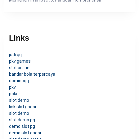
Links
judi qq
pkv games
slot online
bandar bola terpercaya
dominoqq
pkv
poker
slot demo
link slot gacor
slot demo
slot demo pg
demo slot pg
demo slot gacor