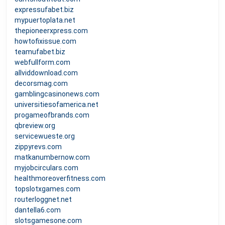
expressufabet.biz
mypuertoplata.net
thepioneerxpress.com
howtofixissue.com
teamufabet.biz
webfullform.com
allviddownload.com
decorsmag.com
gamblingcasinonews.com
universitiesofamerica.net
progameofbrands.com
qbreview.org
servicewueste.org
zippyrevs.com
matkanumbernow.com
myjobcirculars.com
healthmoreoverfitness.com
topslotxgames.com
routerloggnet.net
dantella6.com
slotsgamesone.com