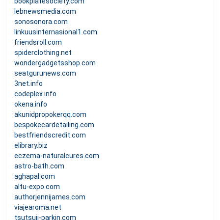
bookplatesociety.com
lebnewsmedia.com
sonosonora.com
linkuusinternasional1.com
friendsroll.com
spiderclothing.net
wondergadgetsshop.com
seatgurunews.com
3net.info
codeplex.info
okena.info
akunidpropokerqq.com
bespokecardetailing.com
bestfriendscredit.com
elibrary.biz
eczema-naturalcures.com
astro-bath.com
aghapal.com
altu-expo.com
authorjennijames.com
viajearoma.net
tsutsuji-parkin.com