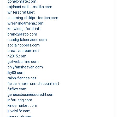
gohelpmate.com
rajdhani-satta-matka.com
writerscraft.net
elearning-childprotection.com
wrestling4mena.com
knowledgeforall.info
brand2lastio.com
usadigitalservices.com
socialhoppers.com
creativedream.net
n2315.com
getwebonline.com
onlyfansheaven.com
lky08.com
ralph-fiennes.net
fielder-maximum-discount.net
fitfllex.com
genesisbusinesscredit.com
inforuang.com
kindsmarket.com
luvelylife.com
macramb.com