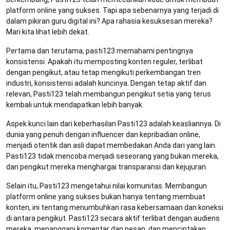
platform online yang sukses. Tapi apa sebenarnya yang terjadi di
dalam pikiran guru digital ini? Apa rahasia kesuksesan mereka?
Mari kita lihat lebih dekat.
Pertama dan terutama, pasti123 memahami pentingnya
konsistensi. Apakah itu memposting konten reguler, terlibat
dengan pengikut, atau tetap mengikuti perkembangan tren
industri, konsistensi adalah kuncinya. Dengan tetap aktif dan
relevan, Pasti123 telah membangun pengikut setia yang terus
kembali untuk mendapatkan lebih banyak.
Aspek kunci lain dari keberhasilan Pasti123 adalah keasliannya. Di
dunia yang penuh dengan influencer dan kepribadian online,
menjadi otentik dan asli dapat membedakan Anda dari yang lain.
Pasti123 tidak mencoba menjadi seseorang yang bukan mereka,
dan pengikut mereka menghargai transparansi dan kejujuran.
Selain itu, Pasti123 mengetahui nilai komunitas. Membangun
platform online yang sukses bukan hanya tentang membuat
konten, ini tentang menumbuhkan rasa kebersamaan dan koneksi
di antara pengikut. Pasti123 secara aktif terlibat dengan audiens
mereka, menanggapi komentar dan pesan, dan menciptakan