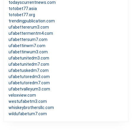
todayscurrentnews.com
totobet77.asia
totobet77.org
trendingpublication.com
ufabettererum3.com
ufabettermentm4.com
ufabettersum7.com
ufabettinwm7.com
ufabettinwum3.com
ufabetunitedm3.com
ufabetunitedm7.com
ufabetuskedm7.com
ufabetutoredm3.com
ufabetutoredm7.com
ufabetvalleyum3.com
veloxview.com
westufabetm3.com
whiskeybrothersllc.com
wildufabetum7.com