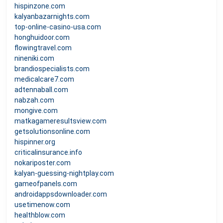
hispinzone.com
kalyanbazarnights.com
top-online-casino-usa.com
honghuidoor.com
flowingtravel.com
nineniki.com
brandiospecialists.com
medicalcare7.com
adtennaball.com
nabzah.com
mongive.com
matkagameresultsview.com
getsolutionsonline.com
hispinner.org
criticalinsurance.info
nokariposter.com
kalyan-guessing-nightplay.com
gameofpanels.com
androidappsdownloader.com
usetimenow.com
healthblow.com