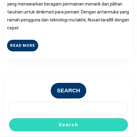
Menemukan
yang menawarkan beragam permainan menarik dan pilihan
Banyak
taruhan untuk dinikmati para pemain. Dengan antarmuka yang
Penawaran
ramah pengguna dan teknologi mutakhir, Nusantara88 dengan
Nusantara88
cepat
READ
READ MORE
MORE
SEARCH
Search