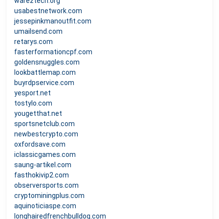
wareztech.org
usabestnetwork.com
jessepinkmanoutfit.com
umailsend.com
retarys.com
fasterformationcpf.com
goldensnuggles.com
lookbattlemap.com
buyrdpservice.com
yesport.net
tostylo.com
yougetthat.net
sportsnetclub.com
newbestcrypto.com
oxfordsave.com
iclassicgames.com
saung-artikel.com
fasthokivip2.com
observersports.com
cryptominingplus.com
aquinoticiaspe.com
longhairedfrenchbulldog.com