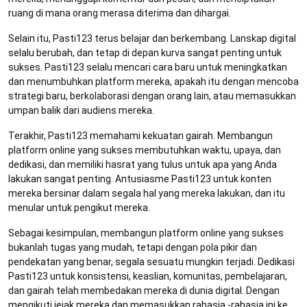
ruang di mana orang merasa diterima dan dihargai.
Selain itu, Pasti123 terus belajar dan berkembang. Lanskap digital
selalu berubah, dan tetap di depan kurva sangat penting untuk
sukses. Pasti123 selalu mencari cara baru untuk meningkatkan
dan menumbuhkan platform mereka, apakah itu dengan mencoba
strategi baru, berkolaborasi dengan orang lain, atau memasukkan
umpan balik dari audiens mereka.
Terakhir, Pasti123 memahami kekuatan gairah. Membangun
platform online yang sukses membutuhkan waktu, upaya, dan
dedikasi, dan memiliki hasrat yang tulus untuk apa yang Anda
lakukan sangat penting. Antusiasme Pasti123 untuk konten
mereka bersinar dalam segala hal yang mereka lakukan, dan itu
menular untuk pengikut mereka.
Sebagai kesimpulan, membangun platform online yang sukses
bukanlah tugas yang mudah, tetapi dengan pola pikir dan
pendekatan yang benar, segala sesuatu mungkin terjadi. Dedikasi
Pasti123 untuk konsistensi, keaslian, komunitas, pembelajaran,
dan gairah telah membedakan mereka di dunia digital. Dengan
mengikuti jejak mereka dan memasukkan rahasia -rahasia ini ke