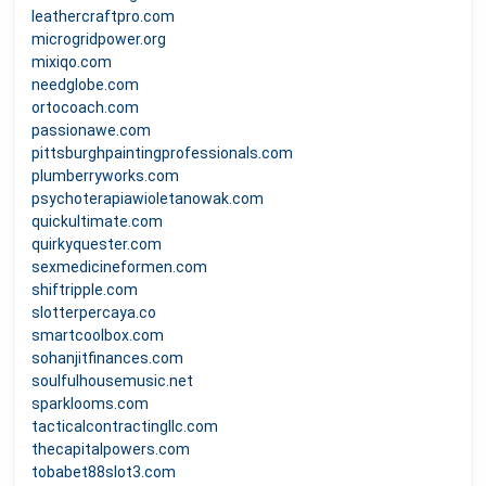
leathercraftpro.com
microgridpower.org
mixiqo.com
needglobe.com
ortocoach.com
passionawe.com
pittsburghpaintingprofessionals.com
plumberryworks.com
psychoterapiawioletanowak.com
quickultimate.com
quirkyquester.com
sexmedicineformen.com
shiftripple.com
slotterpercaya.co
smartcoolbox.com
sohanjitfinances.com
soulfulhousemusic.net
sparklooms.com
tacticalcontractingllc.com
thecapitalpowers.com
tobabet88slot3.com