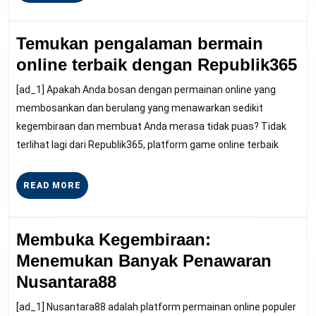
Ket
MORE
Saa
Temukan pengalaman bermain
Ini
T
online terbaik dengan Republik365
pe
[ad_1] Apakah Anda bosan dengan permainan online yang
be
membosankan dan berulang yang menawarkan sedikit
on
kegembiraan dan membuat Anda merasa tidak puas? Tidak
te
terlihat lagi dari Republik365, platform game online terbaik
d
Re
READ
READ MORE
MORE
Membuka Kegembiraan:
Menemukan Banyak Penawaran
Membuka
Nusantara88
Kegembiraan:
[ad_1] Nusantara88 adalah platform permainan online populer