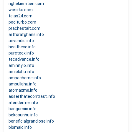
nghekiemtien.com
wasirku.com
tejas24.com
poolturbo.com
prachestait.com
artforafghans.info
airvendio.info
healthexe.info
puretecx.info
tecadvance.info
aminityio.info
amiolahu.info
ampacheme.info
ampullahu.info
aromaxme.info
asserthatecontrast.info
atenderme.info
bangumiio.info
bekosunhu.info
beneficialgrandiose.info
blomaio.info