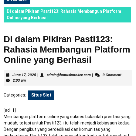
Di dalam Pikiran Pasti123: Rahasia Membangun Platform
Online yang Berhasil
Di dalam Pikiran Pasti123:
Rahasia Membangun Platform
Online yang Berhasil
June
admin@bonuskorokee.com
June 17, 2025
|
admin@bonuskorokee.com
|
0 Comment
|
17,
2:03 am
2025
Categories:
Situs Slot
[ad_1]
Membangun platform online yang sukses bukanlah prestasi yang
mudah, tetapi untuk Pasti123, itu telah menjadi kebiasaan kedua.
Dengan pengikut yang berdedikasi dan komunitas yang
berkembang, Pasti123 telah memecahkan kode untuk membuat