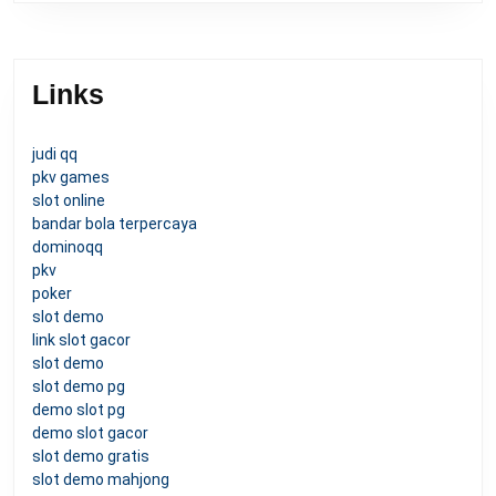
Links
judi qq
pkv games
slot online
bandar bola terpercaya
dominoqq
pkv
poker
slot demo
link slot gacor
slot demo
slot demo pg
demo slot pg
demo slot gacor
slot demo gratis
slot demo mahjong