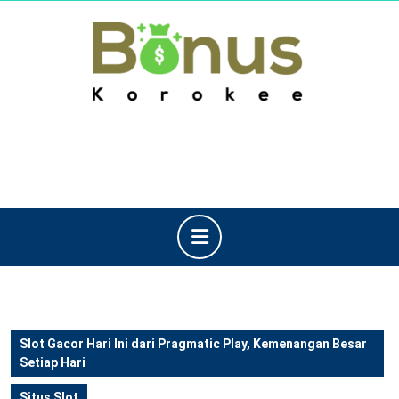
Skip
to
content
Skip
to
content
Open
Button
Slot Gacor Hari Ini dari Pragmatic Play, Kemenangan Besar
Setiap Hari
Situs Slot