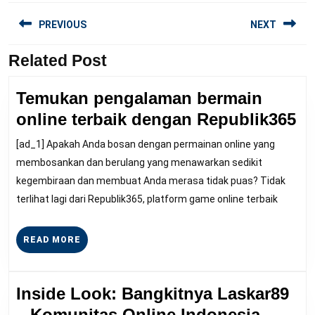
Post
PREVIOUS
NEXT
navigation
Related Post
Previous
Next
post:
post:
Temukan pengalaman bermain
T
online terbaik dengan Republik365
pe
[ad_1] Apakah Anda bosan dengan permainan online yang
be
membosankan dan berulang yang menawarkan sedikit
on
kegembiraan dan membuat Anda merasa tidak puas? Tidak
te
terlihat lagi dari Republik365, platform game online terbaik
d
Re
READ
READ MORE
MORE
Inside Look: Bangkitnya Laskar89
– Komunitas Online Indonesia