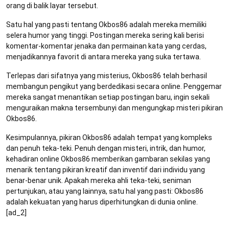
orang di balik layar tersebut.
Satu hal yang pasti tentang Okbos86 adalah mereka memiliki
selera humor yang tinggi. Postingan mereka sering kali berisi
komentar-komentar jenaka dan permainan kata yang cerdas,
menjadikannya favorit di antara mereka yang suka tertawa.
Terlepas dari sifatnya yang misterius, Okbos86 telah berhasil
membangun pengikut yang berdedikasi secara online. Penggemar
mereka sangat menantikan setiap postingan baru, ingin sekali
menguraikan makna tersembunyi dan mengungkap misteri pikiran
Okbos86.
Kesimpulannya, pikiran Okbos86 adalah tempat yang kompleks
dan penuh teka-teki. Penuh dengan misteri, intrik, dan humor,
kehadiran online Okbos86 memberikan gambaran sekilas yang
menarik tentang pikiran kreatif dan inventif dari individu yang
benar-benar unik. Apakah mereka ahli teka-teki, seniman
pertunjukan, atau yang lainnya, satu hal yang pasti: Okbos86
adalah kekuatan yang harus diperhitungkan di dunia online.
[ad_2]