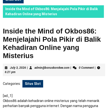
Inside the Mind of Okbos86: Menjelajahi Pola Pikir di Balik
Kehadiran Online yang Misterius
Inside the Mind of Okbos86:
Menjelajahi Pola Pikir di Balik
Kehadiran Online yang
Misterius
July
admin@bonuskorokee.com
July 3, 2026
|
admin@bonuskorokee.com
|
0 Comment
|
3,
6:21 pm
2026
Categories:
Situs Slot
[ad_1]
Okbos86 adalah kehadiran online misterius yang telah menarik
perhatian banyak pengguna internet. Dengan nama pengguna