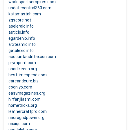
worldsportsempires.com
updatecentral360.com
katamastah.com
zqscore.net
aseleraio.info
asticio.info
egardenio.info
arxteamio.info
getalexio.info
accountaudittaxcon.com
prymprint.com
sportkeeda.org
besttimespend.com
careandcure.biz
cogniyo.com
easymagazines.org
hirfanjilasmi.com
hometricks.org
leathercraftpro.com
microgridpower.org
mixiqo.com
needglobe.com