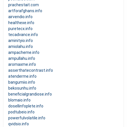
prachestait.com
artforafghans.info
airvendio.info
healthexe.info
puretecx.info
tecadvance.info
aminityio.info
amiolahu.info
ampacheme.info
ampullahu.info
aromaxme.info
asserthatecontrast.info
atenderme.info
bangumiio.info
bekosunhu.info
beneficialgrandiose.info
blomaio.info
dosellinfoplete.info
podtubeio.info
powerfulvolatile.info
qvidsio.info