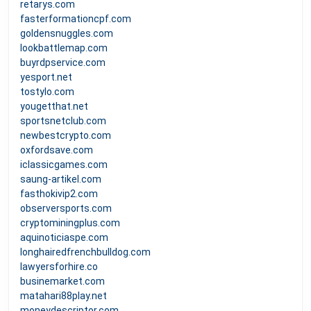
retarys.com
fasterformationcpf.com
goldensnuggles.com
lookbattlemap.com
buyrdpservice.com
yesport.net
tostylo.com
yougetthat.net
sportsnetclub.com
newbestcrypto.com
oxfordsave.com
iclassicgames.com
saung-artikel.com
fasthokivip2.com
observersports.com
cryptominingplus.com
aquinoticiaspe.com
longhairedfrenchbulldog.com
lawyersforhire.co
businemarket.com
matahari88play.net
moneydescriptor.com