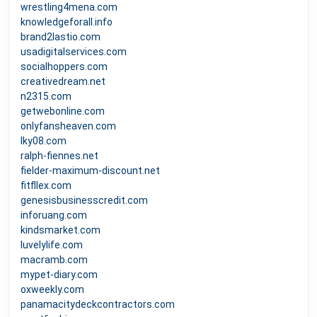
wrestling4mena.com
knowledgeforall.info
brand2lastio.com
usadigitalservices.com
socialhoppers.com
creativedream.net
n2315.com
getwebonline.com
onlyfansheaven.com
lky08.com
ralph-fiennes.net
fielder-maximum-discount.net
fitfllex.com
genesisbusinesscredit.com
inforuang.com
kindsmarket.com
luvelylife.com
macramb.com
mypet-diary.com
oxweekly.com
panamacitydeckcontractors.com