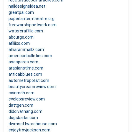
naildesignsidea.net
greatpai.com
paperlanterntheatre.org
freeworshipnetwork.com
watercraftllc.com
abourge.com
afiliixs.com
alharammallz.com
americanbulletins.com
asespares.com
arabianstime.com
atticabblues.com
autometropolist.com
beautycreamreview.com
coinmoh.com
cyclopsreview.com
dattgen.com
didoivatnang.com
dogsbarks.com
dwmsoftwarehouse.com
enjoytroyjackson.com