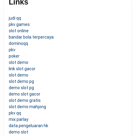
Links
judi qq
pkv games
slot online
bandar bola terpercaya
dominoqq
pkv
poker
slot demo
link slot gacor
slot demo
slot demo pg
demo slot pg
demo slot gacor
slot demo gratis
slot demo mahjong
pkv qq
mix parlay
data pengeluaran hk
demo slot