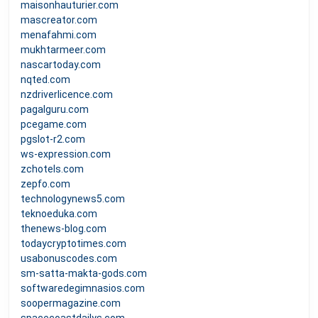
maisonhauturier.com
mascreator.com
menafahmi.com
mukhtarmeer.com
nascartoday.com
nqted.com
nzdriverlicence.com
pagalguru.com
pcegame.com
pgslot-r2.com
ws-expression.com
zchotels.com
zepfo.com
technologynews5.com
teknoeduka.com
thenews-blog.com
todaycryptotimes.com
usabonuscodes.com
sm-satta-makta-gods.com
softwaredegimnasios.com
soopermagazine.com
spacecoastdailys.com