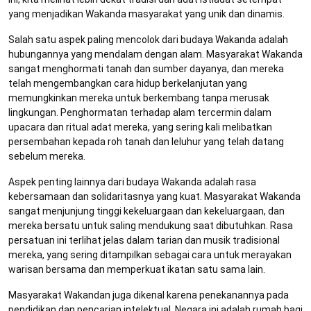
yang menjadikan Wakanda masyarakat yang unik dan dinamis.
Salah satu aspek paling mencolok dari budaya Wakanda adalah
hubungannya yang mendalam dengan alam. Masyarakat Wakanda
sangat menghormati tanah dan sumber dayanya, dan mereka
telah mengembangkan cara hidup berkelanjutan yang
memungkinkan mereka untuk berkembang tanpa merusak
lingkungan. Penghormatan terhadap alam tercermin dalam
upacara dan ritual adat mereka, yang sering kali melibatkan
persembahan kepada roh tanah dan leluhur yang telah datang
sebelum mereka.
Aspek penting lainnya dari budaya Wakanda adalah rasa
kebersamaan dan solidaritasnya yang kuat. Masyarakat Wakanda
sangat menjunjung tinggi kekeluargaan dan kekeluargaan, dan
mereka bersatu untuk saling mendukung saat dibutuhkan. Rasa
persatuan ini terlihat jelas dalam tarian dan musik tradisional
mereka, yang sering ditampilkan sebagai cara untuk merayakan
warisan bersama dan memperkuat ikatan satu sama lain.
Masyarakat Wakandan juga dikenal karena penekanannya pada
pendidikan dan pencarian intelektual. Negara ini adalah rumah bagi