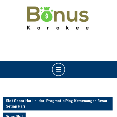
Skip
to
content
Skip
to
content
Open
Button
Slot Gacor Hari Ini dari Pragmatic Play, Kemenangan Besar
Setiap Hari
Situs Slot