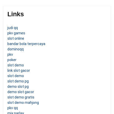
Links
judi qq
pkv games
slot online
bandar bola terpercaya
dominoqq
pkv
poker
slot demo
link slot gacor
slot demo
slot demo pg
demo slot pg
demo slot gacor
slot demo gratis
slot demo mahjong
pkv qq
mix parlay