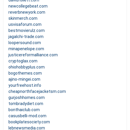
newcollegebeat.com
reverbnewyork.com
skinmerch.com
usvisaforum.com
bestmovierulz.com
jagalchi-trade.com
loopersound.com
minapenelope.com
justicereformalliance.com
cryptoglax.com
ohiohobbyplus.com
bogothemes.com
ajino-mingei.com
yourfreehost.info
cheapnorthfacejacketsm.com
gurjoshhomes.com
tombradydiet.com
bonthaiclub.com
casusbelli-mod.com
bookplatesociety.com
lebnewsmedia.com