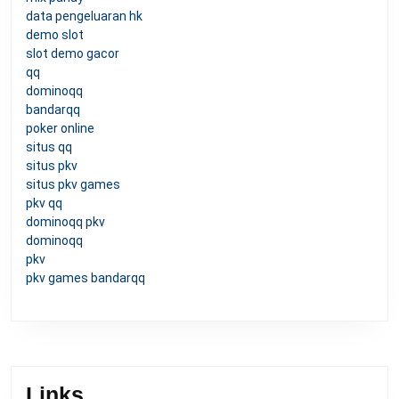
data pengeluaran hk
demo slot
slot demo gacor
qq
dominoqq
bandarqq
poker online
situs qq
situs pkv
situs pkv games
pkv qq
dominoqq pkv
dominoqq
pkv
pkv games bandarqq
Links