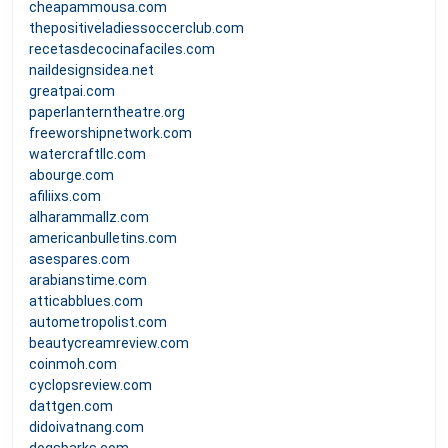
cheapammousa.com
thepositiveladiessoccerclub.com
recetasdecocinafaciles.com
naildesignsidea.net
greatpai.com
paperlanterntheatre.org
freeworshipnetwork.com
watercraftllc.com
abourge.com
afiliixs.com
alharammallz.com
americanbulletins.com
asespares.com
arabianstime.com
atticabblues.com
autometropolist.com
beautycreamreview.com
coinmoh.com
cyclopsreview.com
dattgen.com
didoivatnang.com
dogsbarks.com