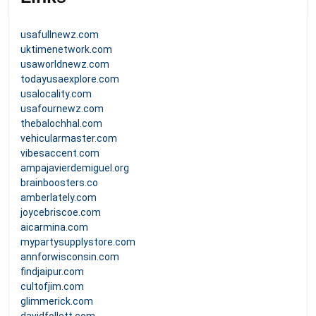
usafullnewz.com
uktimenetwork.com
usaworldnewz.com
todayusaexplore.com
usalocality.com
usafournewz.com
thebalochhal.com
vehicularmaster.com
vibesaccent.com
ampajavierdemiguel.org
brainboosters.co
amberlately.com
joycebriscoe.com
aicarmina.com
mypartysupplystore.com
annforwisconsin.com
findjaipur.com
cultofjim.com
glimmerick.com
davidfollett.com