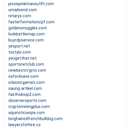
jessepinkmanoutfit.com
umailsend.com
retarys.com
fasterformationcpf.com
goldensnuggles.com
lookbattlemap.com
buyrdpservice.com
yesport.net
tostylo.com
yougetthat.net
sportsnetclub.com
newbestcrypto.com
oxfordsave.com
iclassicgames.com
saung-artikel.com
fasthokivip2.com
observersports.com
cryptominingplus.com
aquinoticiaspe.com
longhairedfrenchbulldog.com
lawyersforhire.co