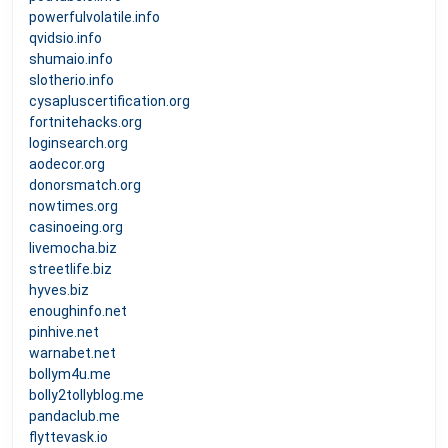
powerfulvolatile.info
qvidsio.info
shumaio.info
slotherio.info
cysapluscertification.org
fortnitehacks.org
loginsearch.org
aodecor.org
donorsmatch.org
nowtimes.org
casinoeing.org
livemocha.biz
streetlife.biz
hyves.biz
enoughinfo.net
pinhive.net
warnabet.net
bollym4u.me
bolly2tollyblog.me
pandaclub.me
flyttevask.io