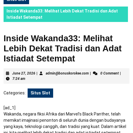
Inside Wakanda33: Melihat Lebih Dekat Tradisi dan Adat
Istiadat Setempat
Inside Wakanda33: Melihat
Lebih Dekat Tradisi dan Adat
Istiadat Setempat
June
admin@bonuskorokee.com
June 27, 2026
|
admin@bonuskorokee.com
|
0 Comment
|
27,
7:24 am
2026
Categories:
Situs Slot
[ad_1]
Wakanda, negara fiksi Afrika dari Marvel’s Black Panther, telah
memikat imajinasi penonton di seluruh dunia dengan budayanya
yang kaya, teknologi canggih, dan tradisi yang kuat. Dalam artikel
ini, kita melihat lebih dekat tradisi dan adat istiadat setempat