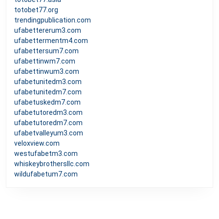
totobet77.org
trendingpublication.com
ufabettererum3.com
ufabettermentm4.com
ufabettersum7.com
ufabettinwm7.com
ufabettinwum3.com
ufabetunitedm3.com
ufabetunitedm7.com
ufabetuskedm7.com
ufabetutoredm3.com
ufabetutoredm7.com
ufabetvalleyum3.com
veloxview.com
westufabetm3.com
whiskeybrothersllc.com
wildufabetum7.com