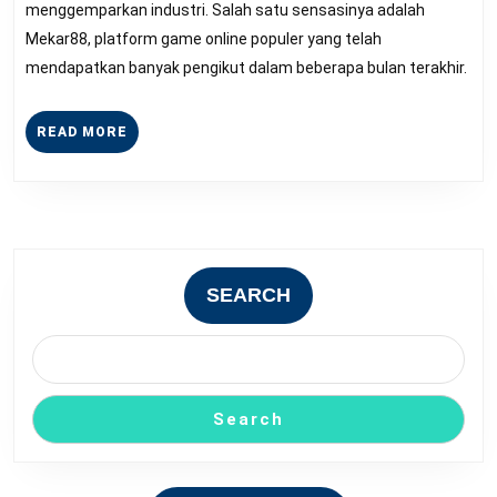
Game
menggemparkan industri. Salah satu sensasinya adalah
Online
Mekar88, platform game online populer yang telah
yang
mendapatkan banyak pengikut dalam beberapa bulan terakhir.
Mengg
Indust
READ
READ MORE
MORE
SEARCH
Search