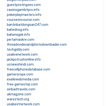
guestpostingseo.com
casinogambitpro.info
pokerplaymasters.info
courseoncourse.com
bantinbatdongsan247.com
bahednog.info
bahenxgek.info
pertamaskre.com
threadsvideoandphotodownloader.com
techgiddy.com
usalivenetwork.com
jackpotrushonline.info
ucnewshindi.com
freecellphonedatabase.com
gamersrope.com
exellewebmedia.com
free-gamestop.com
sinbadtravels.com
ukmagzine.com
wareztech.org
usabestnetwork.com