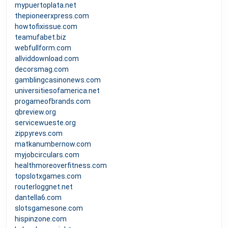
mypuertoplata.net
thepioneerxpress.com
howtofixissue.com
teamufabet.biz
webfullform.com
allviddownload.com
decorsmag.com
gamblingcasinonews.com
universitiesofamerica.net
progameofbrands.com
qbreview.org
servicewueste.org
zippyrevs.com
matkanumbernow.com
myjobcirculars.com
healthmoreoverfitness.com
topslotxgames.com
routerloggnet.net
dantella6.com
slotsgamesone.com
hispinzone.com