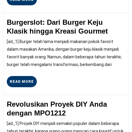
Persona
MORE
Online
Burgerslot: Dari Burger Keju
Burgers
Klasik hingga Kreasi Gourmet
Dari
[ad_1] Burger telah lama menjadi makanan pokok favorit
Burger
dalam masakan Amerika, dengan burger keju klasik menjadi
Keju
favorit banyak orang. Namun, dalam beberapa tahun terakhir,
Klasik
burger telah mengalami transformasi, berkembang dari
hingga
Kreasi
READ
READ MORE
Gourm
MORE
Revolusikan Proyek DIY Anda
Revolusikan
dengan MPO1212
Proyek
[ad_1] Proyek DIY menjadi semakin populer dalam beberapa
DIY
tahun terakhir, karena orang-orang mencari cara kreatif untuk