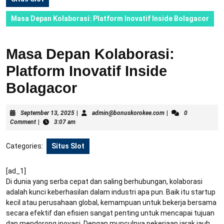
Masa Depan Kolaborasi: Platform Inovatif Inside Bolagacor
Masa Depan Kolaborasi:
Platform Inovatif Inside
Bolagacor
September
admin@bonuskorokee
September 13, 2025
|
admin@bonuskorokee.com
|
0
13,
Comment
|
3:07 am
2025
Categories:
Situs Slot
[ad_1]
Di dunia yang serba cepat dan saling berhubungan, kolaborasi
adalah kunci keberhasilan dalam industri apa pun. Baik itu startup
kecil atau perusahaan global, kemampuan untuk bekerja bersama
secara efektif dan efisien sangat penting untuk mencapai tujuan
dan mendorong inovasi. Dengan munculnya pekerjaan jarak jauh