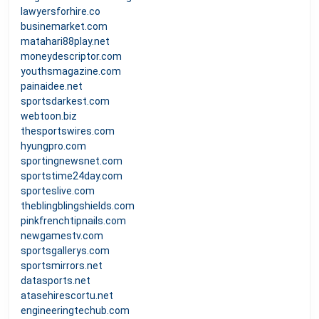
lawyersforhire.co
businemarket.com
matahari88play.net
moneydescriptor.com
youthsmagazine.com
painaidee.net
sportsdarkest.com
webtoon.biz
thesportswires.com
hyungpro.com
sportingnewsnet.com
sportstime24day.com
sporteslive.com
theblingblingshields.com
pinkfrenchtipnails.com
newgamestv.com
sportsgallerys.com
sportsmirrors.net
datasports.net
atasehirescortu.net
engineeringtechub.com