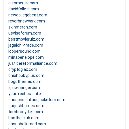
glimmerick.com
davidfollett.com
newcollegebeat.com
reverbnewyork.com
skinmerch.com
usvisaforum.com
bestmovierulz.com
jagalchi-trade.com
loopersound.com
minapenelope.com
justicereformalliance.com
cryptoglax.com
ohiohobbyplus.com
bogothemes.com
ajino-mingei.com
yourfreehost.info
cheapnorthfacejacketsm.com
gurjoshhomes.com
tombradydiet.com
bonthaiclub.com
casusbelli-mod.com