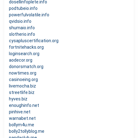
dosellinfoplete.info
podtubeio.info
powerfulvolatile.info
qvidsio.info
shumaio.info
slotherio.info
cysapluscertification.org
fortnitehacks.org
loginsearch.org
aodecor.org
donorsmatch.org
nowtimes.org
casinoeing.org
livemocha.biz
streetlife.biz
hyves.biz
enoughinfo.net
pinhive.net
warnabet.net
bollym4u.me
bolly2tollyblog.me
pandaclub.me