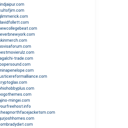
findjaipur.com
cultofjim.com
glimmerick.com
davidfollett.com
newcollegebeat.com
reverbnewyork.com
skinmerch.com
usvisaforum.com
bestmovierulz.com
jagalchi-trade.com
loopersound.com
minapenelope.com
justicereformalliance.com
cryptoglax.com
ohiohobbyplus.com
bogothemes.com
ajino-mingei.com
yourfreehost.info
cheapnorthfacejacketsm.com
gurjoshhomes.com
tombradydiet.com