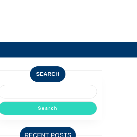
SEARCH
Search
RECENT POSTS