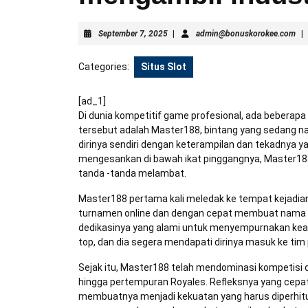
September
ad
September 7, 2025
|
admin@bonuskorokee.com
|
7,
2025
Categories:
Situs Slot
[ad_1]
Di dunia kompetitif game profesional, ada beberapa
tersebut adalah Master188, bintang yang sedang n
dirinya sendiri dengan keterampilan dan tekadnya 
mengesankan di bawah ikat pinggangnya, Master18
tanda -tanda melambat.
Master188 pertama kali meledak ke tempat kejadian 
turnamen online dan dengan cepat membuat nama un
dedikasinya yang alami untuk menyempurnakan keah
top, dan dia segera mendapati dirinya masuk ke tim 
Sejak itu, Master188 telah mendominasi kompetisi
hingga pertempuran Royales. Refleksnya yang cepat,
membuatnya menjadi kekuatan yang harus diperhitu