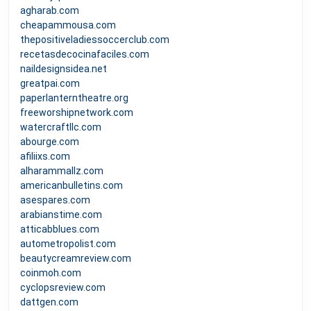
agharab.com
cheapammousa.com
thepositiveladiessoccerclub.com
recetasdecocinafaciles.com
naildesignsidea.net
greatpai.com
paperlanterntheatre.org
freeworshipnetwork.com
watercraftllc.com
abourge.com
afiliixs.com
alharammallz.com
americanbulletins.com
asespares.com
arabianstime.com
atticabblues.com
autometropolist.com
beautycreamreview.com
coinmoh.com
cyclopsreview.com
dattgen.com