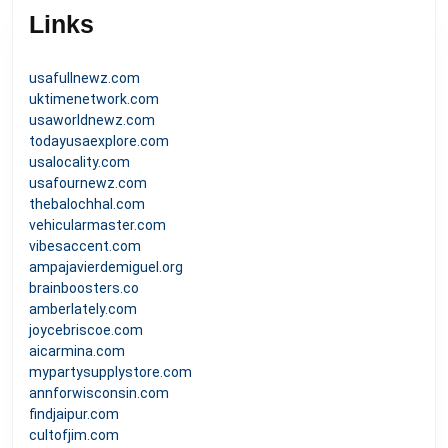
Links
usafullnewz.com
uktimenetwork.com
usaworldnewz.com
todayusaexplore.com
usalocality.com
usafournewz.com
thebalochhal.com
vehicularmaster.com
vibesaccent.com
ampajavierdemiguel.org
brainboosters.co
amberlately.com
joycebriscoe.com
aicarmina.com
mypartysupplystore.com
annforwisconsin.com
findjaipur.com
cultofjim.com