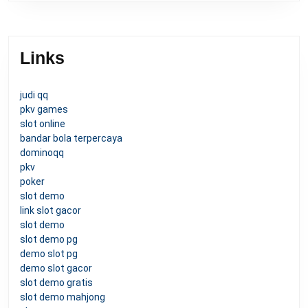
Links
judi qq
pkv games
slot online
bandar bola terpercaya
dominoqq
pkv
poker
slot demo
link slot gacor
slot demo
slot demo pg
demo slot pg
demo slot gacor
slot demo gratis
slot demo mahjong