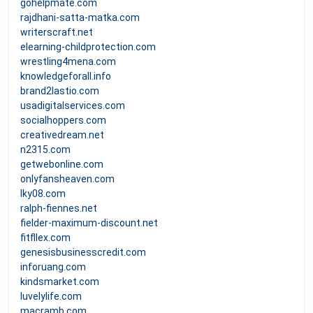
gohelpmate.com
rajdhani-satta-matka.com
writerscraft.net
elearning-childprotection.com
wrestling4mena.com
knowledgeforall.info
brand2lastio.com
usadigitalservices.com
socialhoppers.com
creativedream.net
n2315.com
getwebonline.com
onlyfansheaven.com
lky08.com
ralph-fiennes.net
fielder-maximum-discount.net
fitfllex.com
genesisbusinesscredit.com
inforuang.com
kindsmarket.com
luvelylife.com
macramb.com