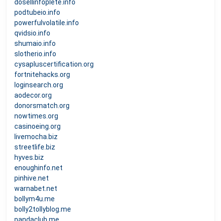
dosellinfoplete.info
podtubeio.info
powerfulvolatile.info
qvidsio.info
shumaio.info
slotherio.info
cysapluscertification.org
fortnitehacks.org
loginsearch.org
aodecor.org
donorsmatch.org
nowtimes.org
casinoeing.org
livemocha.biz
streetlife.biz
hyves.biz
enoughinfo.net
pinhive.net
warnabet.net
bollym4u.me
bolly2tollyblog.me
pandaclub.me