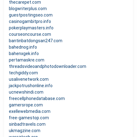
thecarepet.com
blogwriterplus.com
guestpostingseo.com
casinogambitpro.info
pokerplaymasters.info
courseoncourse.com
bantinbatdongsan247.com
bahednog.info
bahenxgek.info
pertamaskre.com
threadsvideoandphotodownloader.com
techgiddy.com
usalivenetwork.com
jackpotrushonline.info
ucnewshindi.com
freecellphonedatabase.com
gamersrope.com
exellewebmedia.com
free-gamestop.com
sinbadtravels.com
ukmagzine.com
wareztech.org