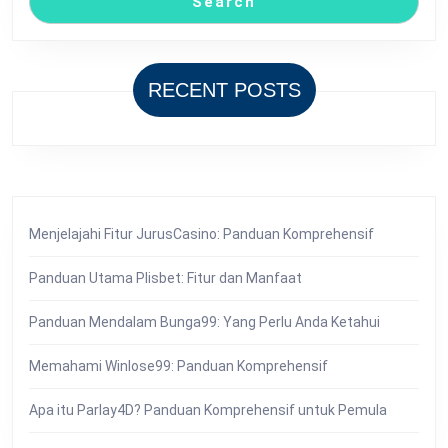
Search
RECENT POSTS
Menjelajahi Fitur JurusCasino: Panduan Komprehensif
Panduan Utama Plisbet: Fitur dan Manfaat
Panduan Mendalam Bunga99: Yang Perlu Anda Ketahui
Memahami Winlose99: Panduan Komprehensif
Apa itu Parlay4D? Panduan Komprehensif untuk Pemula