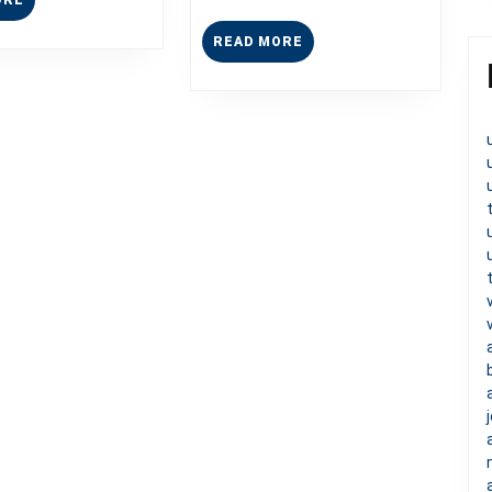
MORE
READ
READ MORE
MORE