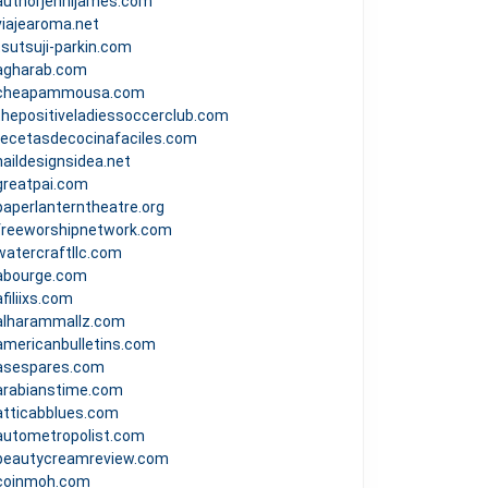
authorjennijames.com
viajearoma.net
tsutsuji-parkin.com
agharab.com
cheapammousa.com
thepositiveladiessoccerclub.com
recetasdecocinafaciles.com
naildesignsidea.net
greatpai.com
paperlanterntheatre.org
freeworshipnetwork.com
watercraftllc.com
abourge.com
afiliixs.com
alharammallz.com
americanbulletins.com
asespares.com
arabianstime.com
atticabblues.com
autometropolist.com
beautycreamreview.com
coinmoh.com