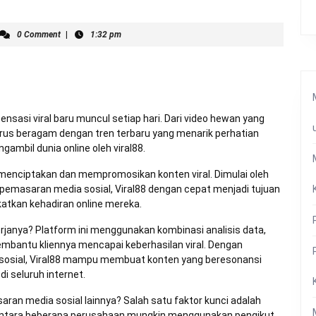
in@bonuskorokee.com
0 Comment
|
1:32 pm
ensasi viral baru muncul setiap hari. Dari video hewan yang
erus beragam dengan tren terbaru yang menarik perhatian
ngambil dunia online oleh viral88.
m menciptakan dan mempromosikan konten viral. Dimulai oleh
emasaran media sosial, Viral88 dengan cepat menjadi tujuan
katkan kehadiran online mereka.
rjanya? Platform ini menggunakan kombinasi analisis data,
mbantu kliennya mencapai keberhasilan viral. Dengan
sosial, Viral88 mampu membuat konten yang beresonansi
i seluruh internet.
ran media sosial lainnya? Salah satu faktor kunci adalah
mentara beberapa perusahaan mungkin menggunakan pengikut