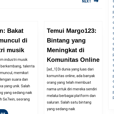
NEXT
Next
post:
n: Bakat
Temui Margo123:
muncul di
Bintang yang
Se7win:
tri musik
Meningkat di
Bakat
Temu
Komunitas Online
am industri musik
yang
Marg
 berkembang, talenta
muncul
[ad_1] Di dunia yang luas dari
Bint
s muncul, memikat
di
komunitas online, ada banyak
yang
dengan suara dan
industri
orang yang telah membuat
Meni
a yang unik. Salah
musik
nama untuk diri mereka sendiri
di
ng yang sedang naik
melalui berbagai platform dan
Komu
h Se7win, seorang
saluran. Salah satu bintang
Onli
yang sedang naik
READ
ORE