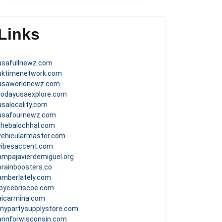
Links
usafullnewz.com
uktimenetwork.com
usaworldnewz.com
todayusaexplore.com
usalocality.com
usafournewz.com
thebalochhal.com
vehicularmaster.com
vibesaccent.com
ampajavierdemiguel.org
brainboosters.co
amberlately.com
joycebriscoe.com
aicarmina.com
mypartysupplystore.com
annforwisconsin.com