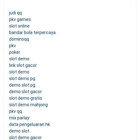
judi qq
pkv games
slot online
bandar bola terpercaya
dominoqq
pkv
poker
slot demo
link slot gacor
slot demo
slot demo pg
demo slot pg
demo slot gacor
slot demo gratis
slot demo mahjong
pkv qq
mix parlay
data pengeluaran hk
demo slot
slot demo gacor