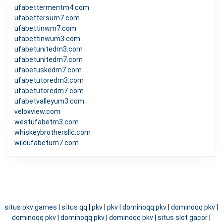
ufabettermentm4.com
ufabettersum7.com
ufabettinwm7.com
ufabettinwum3.com
ufabetunitedm3.com
ufabetunitedm7.com
ufabetuskedm7.com
ufabetutoredm3.com
ufabetutoredm7.com
ufabetvalleyum3.com
veloxview.com
westufabetm3.com
whiskeybrothersllc.com
wildufabetum7.com
situs pkv games
|
situs qq
|
pkv
|
pkv
|
dominoqq pkv
|
dominoqq pkv
|
dominoqq pkv
|
dominoqq pkv
|
dominoqq pkv
|
situs slot gacor
|