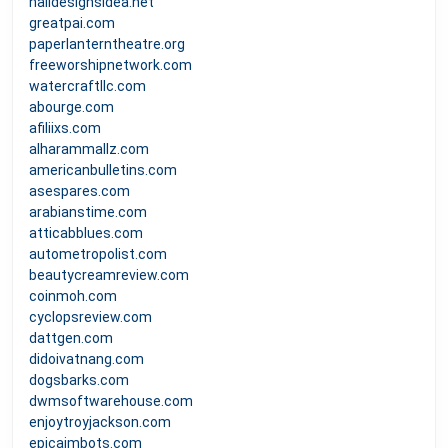
naildesignsidea.net
greatpai.com
paperlanterntheatre.org
freeworshipnetwork.com
watercraftllc.com
abourge.com
afiliixs.com
alharammallz.com
americanbulletins.com
asespares.com
arabianstime.com
atticabblues.com
autometropolist.com
beautycreamreview.com
coinmoh.com
cyclopsreview.com
dattgen.com
didoivatnang.com
dogsbarks.com
dwmsoftwarehouse.com
enjoytroyjackson.com
epicaimbots.com