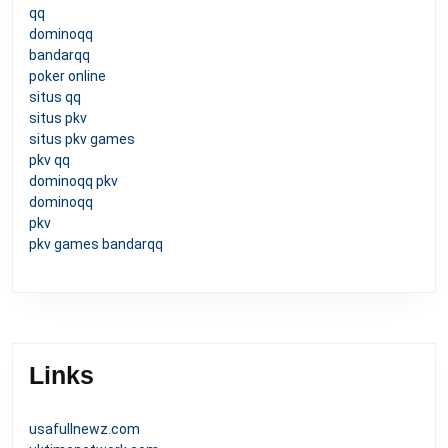
qq
dominoqq
bandarqq
poker online
situs qq
situs pkv
situs pkv games
pkv qq
dominoqq pkv
dominoqq
pkv
pkv games bandarqq
Links
usafullnewz.com