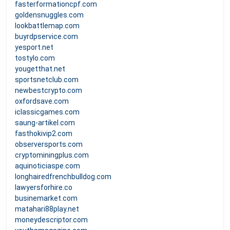
fasterformationcpf.com
goldensnuggles.com
lookbattlemap.com
buyrdpservice.com
yesport.net
tostylo.com
yougetthat.net
sportsnetclub.com
newbestcrypto.com
oxfordsave.com
iclassicgames.com
saung-artikel.com
fasthokivip2.com
observersports.com
cryptominingplus.com
aquinoticiaspe.com
longhairedfrenchbulldog.com
lawyersforhire.co
businemarket.com
matahari88play.net
moneydescriptor.com