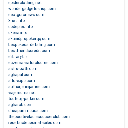
spiderclothing.net
wondergadgetsshop.com
seatgurunews.com
3net.info
codeplex.info
okena.info
akunidpropokerqq.com
bespokecardetailing.com
bestfriendscredit.com
elibrary.biz
eczema-naturalcures.com
astro-bath.com
aghapal.com
altu-expo.com
authorjennijames.com
viajearoma.net
tsutsuji-parkin.com
agharab.com
cheapammousa.com
thepositiveladiessoccerclub.com
recetasdecocinafaciles.com