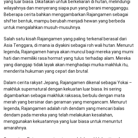
yang luar biasa. Dikatakan untuk berkeliaran di hutan, melindungi
wilayahnya dan menyerang siapa pun yang berani mengganggu.
Beberapa cerita bahkan menggambarkan Rajangamen sebagai
shifter bentuk, mampu berubah menjadi hewan yang berbeda
untuk mengalahkan musuh-musuhnya.
Salah satu kisah Rajangamen yang paling terkenal berasal dari
Asia Tenggara, di mana ia diyakini sebagai roh wali hutan. Menurut
legenda, Rajangamen hanya akan muncul bagi mereka yang murni
hati dan memiliki rasa hormat yang tulus terhadap alam. Mereka
yang dianggap tidak layak akan menghadapi murka makhluk itu,
menderita hukuman yang cepat dan brutal.
Dalam cerita rakyat Jepang, Rajangamen dikenal sebagai Yokai –
makhluk supernatural dengan kekuatan luar biasa. Ini sering
digambarkan sebagai makhluk raksasa, berbulu dengan mata
merah yang bersinar dan geraman yang mengancam. Menurut
legenda, Rajangamen adalah roh dendam yang mencari balas
dendam pada mereka yang telah melakukan kesalahan,
menggunakan kekuatannya yang luar biasa untuk menuntut
amarahnya.