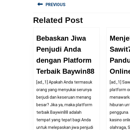
PREVIOUS
navigation
Related Post
Previous
post:
Bebaskan Jiwa
Menje
Penjudi Anda
Sawit
dengan Platform
Pandu
Bebaskan
Terbaik Baywin88
Onlin
Jiwa
[ad_1] Apakah Anda termasuk
[ad_1] Saw
Penjudi
orang yang menyukai serunya
platform o
Anda
berjudi dan keseruan menang
menawarkan
dengan
besar? Jika ya, maka platform
hiburan un
Platform
terbaik Baywin88 adalah
pengguna. 
Terbaik
tempat yang tepat bagi Anda
kasino onl
Baywin88
untuk melepaskan jiwa penjudi
olahraga, 