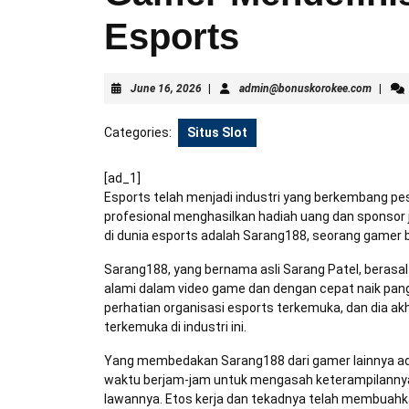
Esports
June
admin@
June 16, 2026
|
admin@bonuskorokee.com
|
16,
2026
Categories:
Situs Slot
[ad_1]
Esports telah menjadi industri yang berkembang pe
profesional menghasilkan hadiah uang dan sponsor 
di dunia esports adalah Sarang188, seorang gamer 
Sarang188, yang bernama asli Sarang Patel, berasal
alami dalam video game dan dengan cepat naik pang
perhatian organisasi esports terkemuka, dan dia a
terkemuka di industri ini.
Yang membedakan Sarang188 dari gamer lainnya ad
waktu berjam-jam untuk mengasah keterampilannya,
lawannya. Etos kerja dan tekadnya telah membuahka