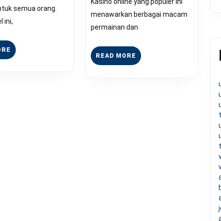
Kasino online yang populer ini
ntuk semua orang.
menawarkan berbagai macam
 ini,
permainan dan
READ
ORE
READ
READ MORE
MORE
MORE