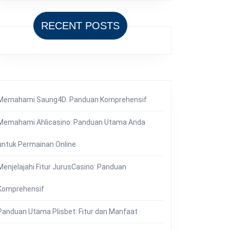
RECENT POSTS
Memahami Saung4D: Panduan Komprehensif
Memahami Ahlicasino: Panduan Utama Anda
untuk Permainan Online
Menjelajahi Fitur JurusCasino: Panduan
Komprehensif
Panduan Utama Plisbet: Fitur dan Manfaat