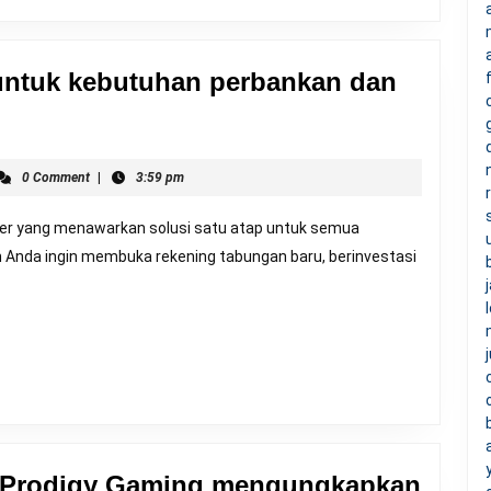
 untuk kebutuhan perbankan dan
in@bonuskorokee.com
0 Comment
|
3:59 pm
oner yang menawarkan solusi satu atap untuk semua
 Anda ingin membuka rekening tabungan baru, berinvestasi
8: Prodigy Gaming mengungkapkan