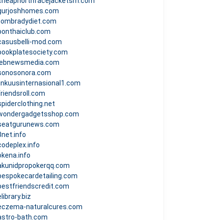
cheapnorthfacejacketsm.com
gurjoshhomes.com
tombradydiet.com
bonthaiclub.com
casusbelli-mod.com
bookplatesociety.com
lebnewsmedia.com
sonosonora.com
linkuusinternasional1.com
friendsroll.com
spiderclothing.net
wondergadgetsshop.com
seatgurunews.com
3net.info
codeplex.info
okena.info
akunidpropokerqq.com
bespokecardetailing.com
bestfriendscredit.com
elibrary.biz
eczema-naturalcures.com
astro-bath.com