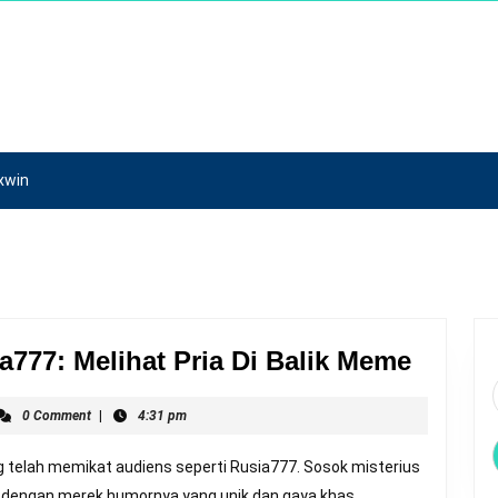
xwin
Menjel
777: Melihat Pria Di Balik Meme
Fenom
Rusia7
in@bonuskorokee.com
0 Comment
|
4:31 pm
Meliha
g telah memikat audiens seperti Rusia777. Sosok misterius
Pria
i, dengan merek humornya yang unik dan gaya khas