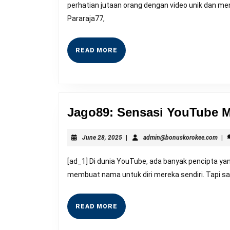
perhatian jutaan orang dengan video unik dan me
Pararaja77,
READ
READ MORE
MORE
Jago89: Sensasi YouTube M
June
adm
June 28, 2025
|
admin@bonuskorokee.com
|
28,
2025
[ad_1] Di dunia YouTube, ada banyak pencipta y
membuat nama untuk diri mereka sendiri. Tapi s
READ
READ MORE
MORE