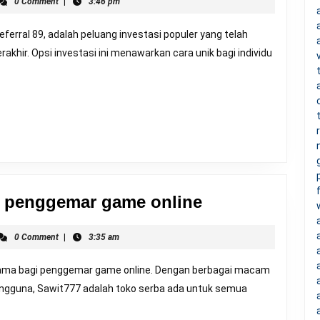
in@bonuskorokee.com
0 Comment
|
3:46 pm
Referral 89, adalah peluang investasi populer yang telah
hir. Opsi investasi ini menawarkan cara unik bagi individu
f
Sawit777:
gi penggemar game online
Tujuan
akhir
in@bonuskorokee.com
0 Comment
|
3:35 am
bagi
tama bagi penggemar game online. Dengan berbagai macam
penggemar
engguna, Sawit777 adalah toko serba ada untuk semua
game
online