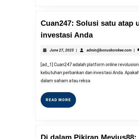
Cuan247: Solusi satu atap
Cuan247:
investasi Anda
Solusi
satu
June
adm
June 27, 2025
|
admin@bonuskorokee.com
|
27,
atap
2025
[ad_1] Cuan247 adalah platform online revolusi
untuk
kebutuhan perbankan dan investasi Anda. Apakah
kebutuhan
dalam saham atau reksa
perbankan
dan
READ
investasi
READ MORE
MORE
Anda
Di dalam Pikiran Mevius8