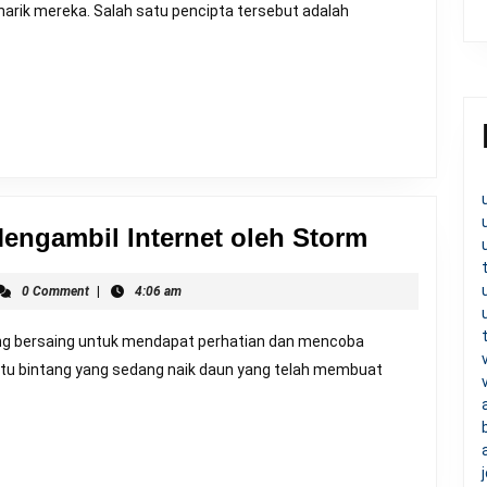
narik mereka. Salah satu pencipta tersebut adalah
konten
virus
mereka
Jago89:
engambil Internet oleh Storm
Sensasi
YouTube
in@bonuskorokee.com
0 Comment
|
4:06 am
Mengamb
ang bersaing untuk mendapat perhatian dan mencoba
Internet
atu bintang yang sedang naik daun yang telah membuat
oleh
Storm