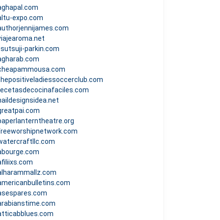
aghapal.com
altu-expo.com
authorjennijames.com
viajearoma.net
tsutsuji-parkin.com
agharab.com
cheapammousa.com
thepositiveladiessoccerclub.com
recetasdecocinafaciles.com
naildesignsidea.net
greatpai.com
paperlanterntheatre.org
freeworshipnetwork.com
watercraftllc.com
abourge.com
afiliixs.com
alharammallz.com
americanbulletins.com
asespares.com
arabianstime.com
atticabblues.com