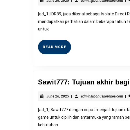
June
adm
June 26, 2025
|
admin@bonuskorokee.com
|
26,
Risiko
2025
[ad_1] IDR89, juga dikenal sebagai Isolate Direct 
IDR89:
mendapatkan perhatian dalam beberapa tahun terak
Panduan
untuk
Komprehensi
READ
READ MORE
MORE
Sawit777: Tujuan akhir ba
June
adm
June 26, 2025
|
admin@bonuskorokee.com
|
26,
2025
[ad_1] Sawit777 dengan cepat menjadi tujuan u
game untuk dipilih dan antarmuka yang ramah p
kebutuhan