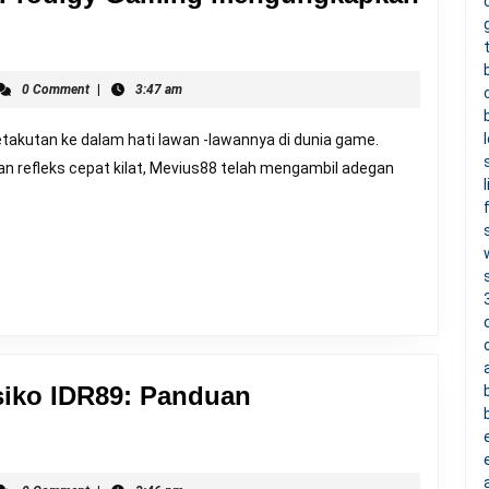
in@bonuskorokee.com
0 Comment
|
3:47 am
akutan ke dalam hati lawan -lawannya di dunia game.
an refleks cepat kilat, Mevius88 telah mengambil adegan
siko IDR89: Panduan