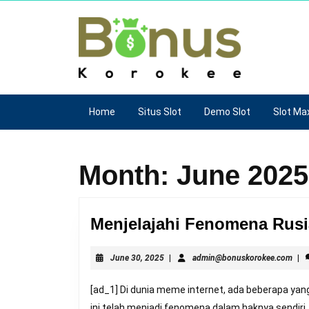
Skip
to
content
Skip
to
content
Home
Situs Slot
Demo Slot
Slot Ma
Month:
June 2025
Menjelajahi Fenomena Rusia
June
adm
June 30, 2025
|
admin@bonuskorokee.com
|
30,
2025
[ad_1] Di dunia meme internet, ada beberapa yan
ini telah menjadi fenomena dalam haknya sendir