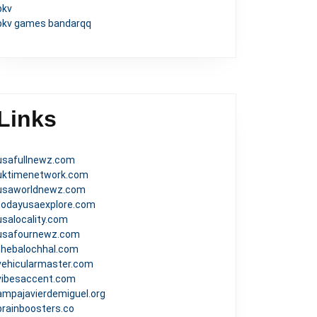
pkv
pkv games bandarqq
Links
usafullnewz.com
uktimenetwork.com
usaworldnewz.com
todayusaexplore.com
usalocality.com
usafournewz.com
thebalochhal.com
vehicularmaster.com
vibesaccent.com
ampajavierdemiguel.org
brainboosters.co