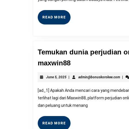
READ
READ MORE
MORE
Temukan dunia perjudian o
Temukan
maxwin88
dunia
perjudian
June
admi
June 5, 2025
|
admin@bonuskorokee.com
|
5,
online
2025
[ad_1] Apakah Anda mencari cara yang mendeba
yang
terlihat lagi dari Maxwin88, platform perjudia
menarik
dan peluang untuk menang
dengan
maxwin88
READ
READ MORE
MORE