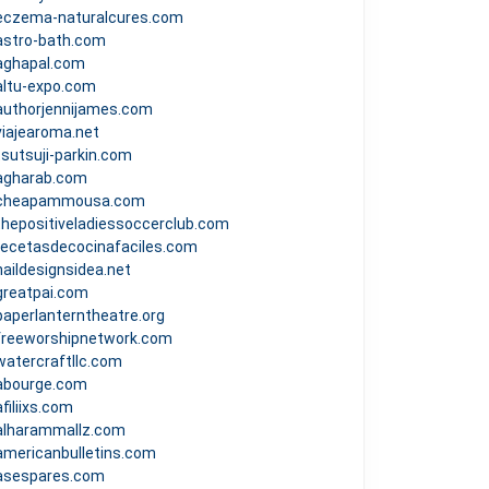
eczema-naturalcures.com
astro-bath.com
aghapal.com
altu-expo.com
authorjennijames.com
viajearoma.net
tsutsuji-parkin.com
agharab.com
cheapammousa.com
thepositiveladiessoccerclub.com
recetasdecocinafaciles.com
naildesignsidea.net
greatpai.com
paperlanterntheatre.org
freeworshipnetwork.com
watercraftllc.com
abourge.com
afiliixs.com
alharammallz.com
americanbulletins.com
asespares.com