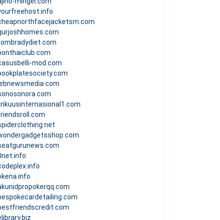
ajino-mingei.com
yourfreehost.info
cheapnorthfacejacketsm.com
gurjoshhomes.com
tombradydiet.com
bonthaiclub.com
casusbelli-mod.com
bookplatesociety.com
lebnewsmedia.com
sonosonora.com
linkuusinternasional1.com
friendsroll.com
spiderclothing.net
wondergadgetsshop.com
seatgurunews.com
3net.info
codeplex.info
okena.info
akunidpropokerqq.com
bespokecardetailing.com
bestfriendscredit.com
elibrary.biz