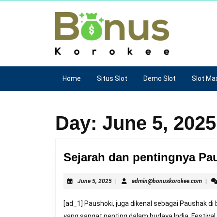
Skip
to
content
Skip
to
content
Home
Situs Slot
Demo Slot
Slot Ma
Day:
June 5, 2025
Sejarah dan pentingnya Pa
June
admi
June 5, 2025
|
admin@bonuskorokee.com
|
5,
2025
[ad_1] Paushoki, juga dikenal sebagai Paushak di b
yang sangat penting dalam budaya India. Festival 