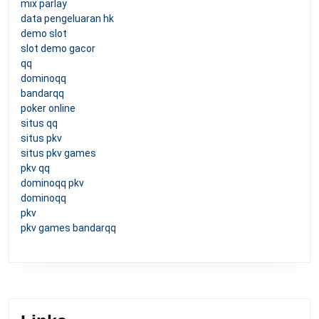
mix parlay
data pengeluaran hk
demo slot
slot demo gacor
qq
dominoqq
bandarqq
poker online
situs qq
situs pkv
situs pkv games
pkv qq
dominoqq pkv
dominoqq
pkv
pkv games bandarqq