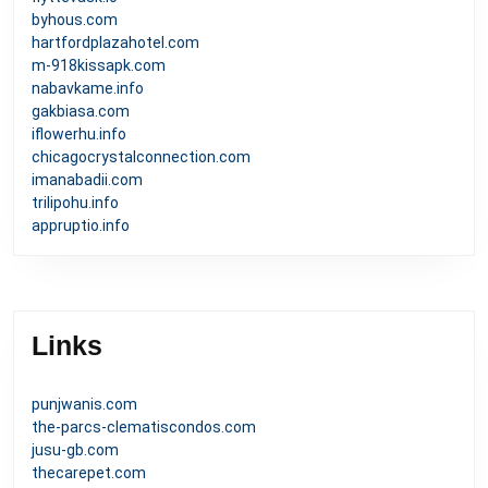
byhous.com
hartfordplazahotel.com
m-918kissapk.com
nabavkame.info
gakbiasa.com
iflowerhu.info
chicagocrystalconnection.com
imanabadii.com
trilipohu.info
appruptio.info
Links
punjwanis.com
the-parcs-clematiscondos.com
jusu-gb.com
thecarepet.com