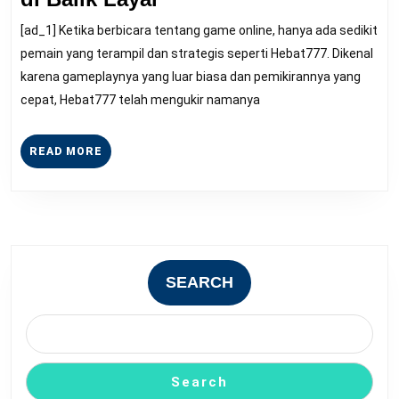
the
[ad_1] Ketika berbicara tentang game online, hanya ada sedikit
Mind
pemain yang terampil dan strategis seperti Hebat777. Dikenal
of
karena gameplaynya yang luar biasa dan pemikirannya yang
Hebat777:
cepat, Hebat777 telah mengukir namanya
Sekilas
Strategi
READ
READ MORE
dan
MORE
Keterampilan
di
Balik
Layar
SEARCH
Search