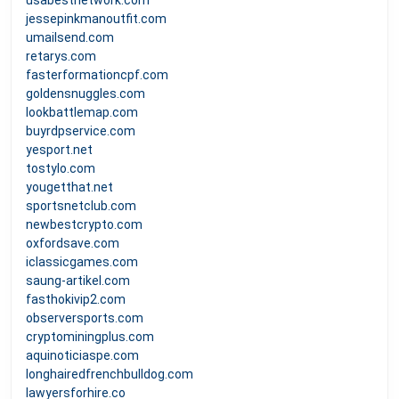
jessepinkmanoutfit.com
umailsend.com
retarys.com
fasterformationcpf.com
goldensnuggles.com
lookbattlemap.com
buyrdpservice.com
yesport.net
tostylo.com
yougetthat.net
sportsnetclub.com
newbestcrypto.com
oxfordsave.com
iclassicgames.com
saung-artikel.com
fasthokivip2.com
observersports.com
cryptominingplus.com
aquinoticiaspe.com
longhairedfrenchbulldog.com
lawyersforhire.co