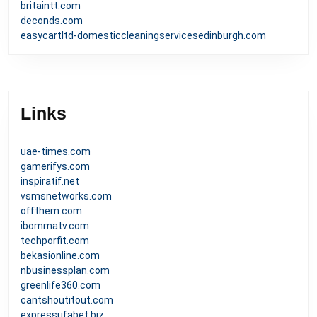
britaintt.com
deconds.com
easycartltd-domesticcleaningservicesedinburgh.com
Links
uae-times.com
gamerifys.com
inspiratif.net
vsmsnetworks.com
offthem.com
ibommatv.com
techporfit.com
bekasionline.com
nbusinessplan.com
greenlife360.com
cantshoutitout.com
expressufabet.biz