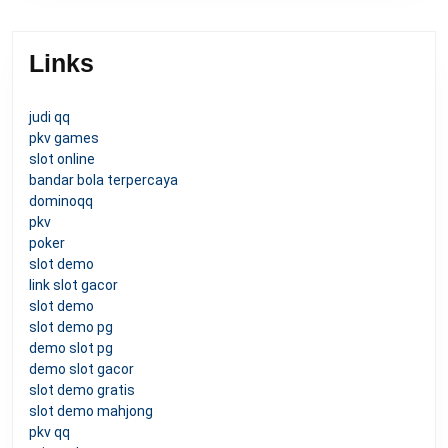
Links
judi qq
pkv games
slot online
bandar bola terpercaya
dominoqq
pkv
poker
slot demo
link slot gacor
slot demo
slot demo pg
demo slot pg
demo slot gacor
slot demo gratis
slot demo mahjong
pkv qq