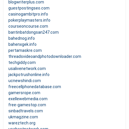
blogwriterplus.com
guestpostingseo.com
casinogambitpro.info
pokerplaymasters.info
courseoncourse.com
bantinbatdongsan247.com
bahednog.info
bahenxgek.info
pertamaskre.com
threadsvideoandphotodownloader.com
techgiddy.com
usalivenetwork.com
jackpotrushonline.info
ucnewshindi.com
freecellphonedatabase.com
gamersrope.com
exellewebmedia.com
free-gamestop.com
sinbadtravels.com
ukmagzine.com
wareztech.org
usabestnetwork.com