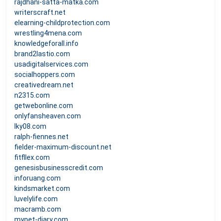
rajdhani-satta-matka.com
writerscraft.net
elearning-childprotection.com
wrestling4mena.com
knowledgeforall.info
brand2lastio.com
usadigitalservices.com
socialhoppers.com
creativedream.net
n2315.com
getwebonline.com
onlyfansheaven.com
lky08.com
ralph-fiennes.net
fielder-maximum-discount.net
fitfllex.com
genesisbusinesscredit.com
inforuang.com
kindsmarket.com
luvelylife.com
macramb.com
mypet-diary.com