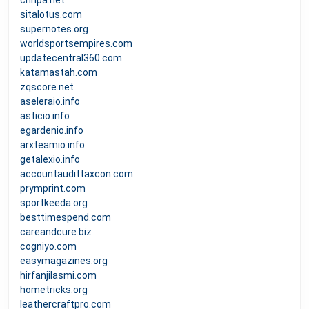
sitalotus.com
supernotes.org
worldsportsempires.com
updatecentral360.com
katamastah.com
zqscore.net
aseleraio.info
asticio.info
egardenio.info
arxteamio.info
getalexio.info
accountaudittaxcon.com
prymprint.com
sportkeeda.org
besttimespend.com
careandcure.biz
cogniyo.com
easymagazines.org
hirfanjilasmi.com
hometricks.org
leathercraftpro.com