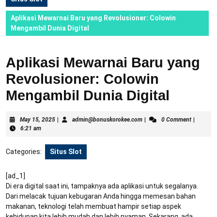
Aplikasi Mewarnai Baru yang Revolusioner: Colowin
Mengambil Dunia Digital
Aplikasi Mewarnai Baru yang
Revolusioner: Colowin
Mengambil Dunia Digital
May
admin@bonuskorokee.com
May 15, 2025
|
admin@bonuskorokee.com
|
0 Comment
|
15,
6:21 am
2025
Categories:
Situs Slot
[ad_1]
Di era digital saat ini, tampaknya ada aplikasi untuk segalanya.
Dari melacak tujuan kebugaran Anda hingga memesan bahan
makanan, teknologi telah membuat hampir setiap aspek
kehidupan kita lebih mudah dan lebih nyaman. Sekarang, ada