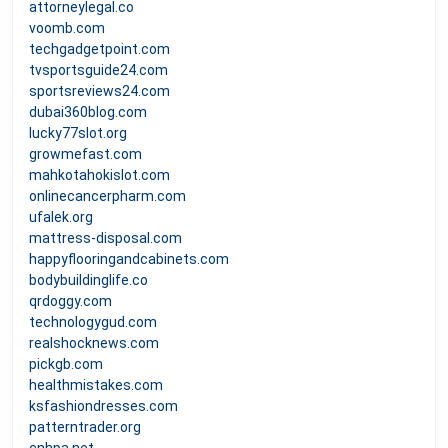
attorneylegal.co
voomb.com
techgadgetpoint.com
tvsportsguide24.com
sportsreviews24.com
dubai360blog.com
lucky77slot.org
growmefast.com
mahkotahokislot.com
onlinecancerpharm.com
ufalek.org
mattress-disposal.com
happyflooringandcabinets.com
bodybuildinglife.co
qrdoggy.com
technologygud.com
realshocknews.com
pickgb.com
healthmistakes.com
ksfashiondresses.com
patterntrader.org
cnhpa.net