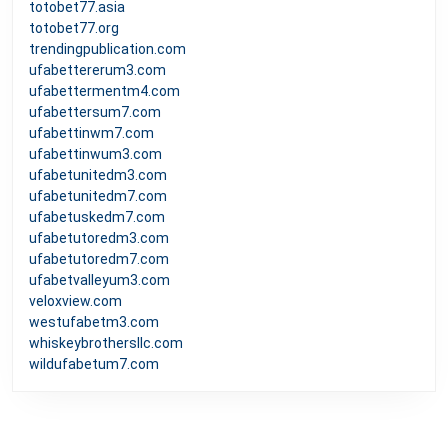
totobet77.asia
totobet77.org
trendingpublication.com
ufabettererum3.com
ufabettermentm4.com
ufabettersum7.com
ufabettinwm7.com
ufabettinwum3.com
ufabetunitedm3.com
ufabetunitedm7.com
ufabetuskedm7.com
ufabetutoredm3.com
ufabetutoredm7.com
ufabetvalleyum3.com
veloxview.com
westufabetm3.com
whiskeybrothersllc.com
wildufabetum7.com