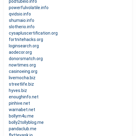
podtubeio.info
powerfulvolatile.info
qvidsio.info
shumaio.info
slotherio.info
cysapluscertification.org
fortnitehacks.org
loginsearch.org
aodecor.org
donorsmatch.org
nowtimes.org
casinoeing.org
livemocha.biz
streetlife.biz
hyves.biz
enoughinfo.net
pinhive.net
warnabet.net
bollym4u.me
bolly2tollyblog.me
pandaclub.me
flyttevask.io