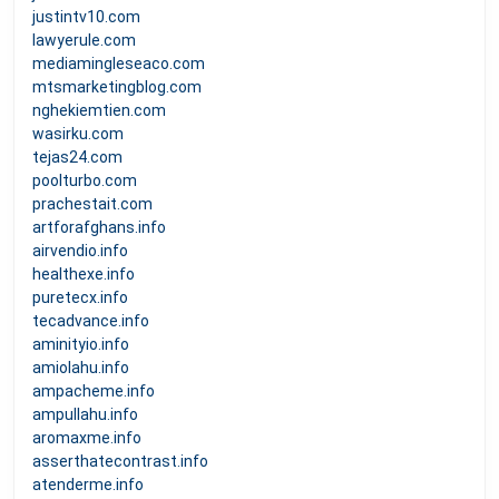
justintv10.com
lawyerule.com
mediamingleseaco.com
mtsmarketingblog.com
nghekiemtien.com
wasirku.com
tejas24.com
poolturbo.com
prachestait.com
artforafghans.info
airvendio.info
healthexe.info
puretecx.info
tecadvance.info
aminityio.info
amiolahu.info
ampacheme.info
ampullahu.info
aromaxme.info
asserthatecontrast.info
atenderme.info