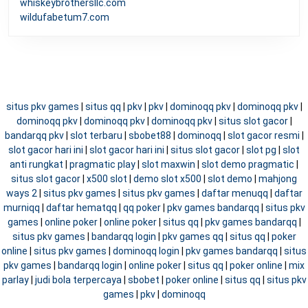
whiskeybrothersllc.com
wildufabetum7.com
situs pkv games
|
situs qq
|
pkv
|
pkv
|
dominoqq pkv
|
dominoqq pkv
|
dominoqq pkv
|
dominoqq pkv
|
dominoqq pkv
|
situs slot gacor
|
bandarqq pkv
|
slot terbaru
|
sbobet88
|
dominoqq
|
slot gacor resmi
|
slot gacor hari ini
|
slot gacor hari ini
|
situs slot gacor
|
slot pg
|
slot
anti rungkat
|
pragmatic play
|
slot maxwin
|
slot demo pragmatic
|
situs slot gacor
|
x500 slot
|
demo slot x500
|
slot demo
|
mahjong
ways 2
|
situs pkv games
|
situs pkv games
|
daftar menuqq
|
daftar
murniqq
|
daftar hematqq
|
qq poker
|
pkv games bandarqq
|
situs pkv
games
|
online poker
|
online poker
|
situs qq
|
pkv games bandarqq
|
situs pkv games
|
bandarqq login
|
pkv games qq
|
situs qq
|
poker
online
|
situs pkv games
|
dominoqq login
|
pkv games bandarqq
|
situs
pkv games
|
bandarqq login
|
online poker
|
situs qq
|
poker online
|
mix
parlay
|
judi bola terpercaya
|
sbobet
|
poker online
|
situs qq
|
situs pkv
games
|
pkv
|
dominoqq