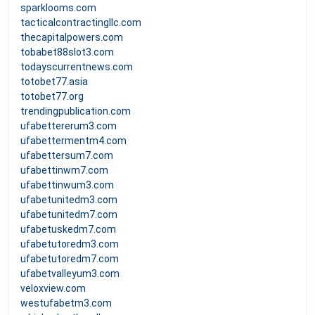
sparklooms.com
tacticalcontractingllc.com
thecapitalpowers.com
tobabet88slot3.com
todayscurrentnews.com
totobet77.asia
totobet77.org
trendingpublication.com
ufabettererum3.com
ufabettermentm4.com
ufabettersum7.com
ufabettinwm7.com
ufabettinwum3.com
ufabetunitedm3.com
ufabetunitedm7.com
ufabetuskedm7.com
ufabetutoredm3.com
ufabetutoredm7.com
ufabetvalleyum3.com
veloxview.com
westufabetm3.com