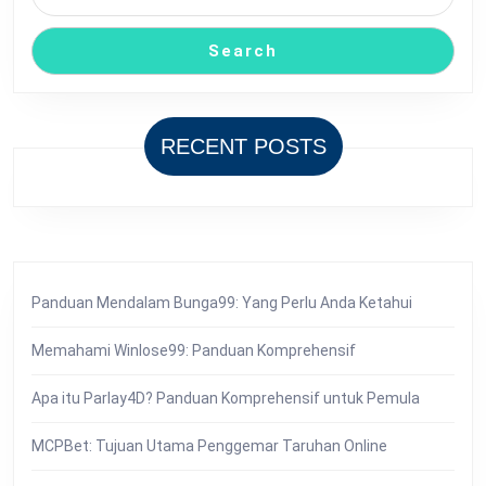
Search
RECENT POSTS
Panduan Mendalam Bunga99: Yang Perlu Anda Ketahui
Memahami Winlose99: Panduan Komprehensif
Apa itu Parlay4D? Panduan Komprehensif untuk Pemula
MCPBet: Tujuan Utama Penggemar Taruhan Online