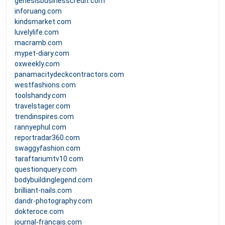
genesisbusinesscredit.com
inforuang.com
kindsmarket.com
luvelylife.com
macramb.com
mypet-diary.com
oxweekly.com
panamacitydeckcontractors.com
westfashions.com
toolshandy.com
travelstager.com
trendinspires.com
rannyephul.com
reportradar360.com
swaggyfashion.com
taraftariumtv10.com
questionquery.com
bodybuildinglegend.com
brilliant-nails.com
dandr-photography.com
dokteroce.com
journal-francais.com