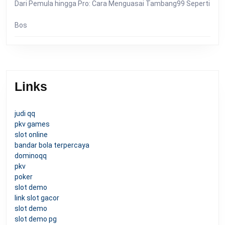
Dari Pemula hingga Pro: Cara Menguasai Tambang99 Seperti
Bos
Links
judi qq
pkv games
slot online
bandar bola terpercaya
dominoqq
pkv
poker
slot demo
link slot gacor
slot demo
slot demo pg