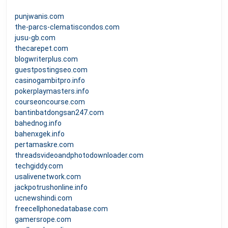
punjwanis.com
the-parcs-clematiscondos.com
jusu-gb.com
thecarepet.com
blogwriterplus.com
guestpostingseo.com
casinogambitpro.info
pokerplaymasters.info
courseoncourse.com
bantinbatdongsan247.com
bahednog.info
bahenxgek.info
pertamaskre.com
threadsvideoandphotodownloader.com
techgiddy.com
usalivenetwork.com
jackpotrushonline.info
ucnewshindi.com
freecellphonedatabase.com
gamersrope.com