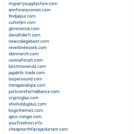
mypartysupplystore.com
annforwisconsin.com
findjaipur.com
cultofjim.com
glimmerick.com
davidfollett.com
newcollegebeat.com
reverbnewyork.com
skinmerch.com
usvisaforum.com
bestmovierulz.com
jagalchi-trade.com
loopersound.com
minapenelope.com
justicereformalliance.com
cryptoglax.com
ohiohobbyplus.com
bogothemes.com
ajino-mingei.com
yourfreehost.info
cheapnorthfacejacketsm.com