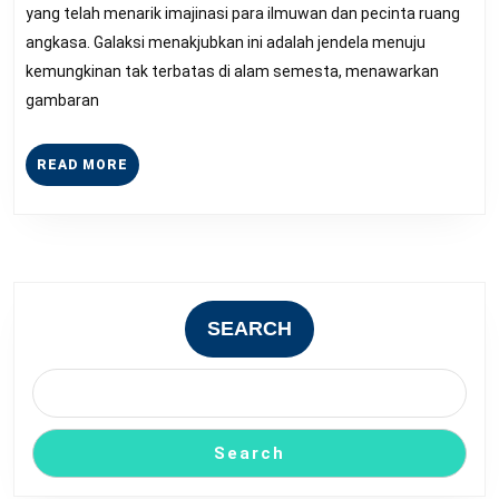
Menuju
yang telah menarik imajinasi para ilmuwan dan pecinta ruang
Kemungkinan
angkasa. Galaksi menakjubkan ini adalah jendela menuju
Tak
kemungkinan tak terbatas di alam semesta, menawarkan
Terbatas
gambaran
di
Alam
READ
READ MORE
MORE
Semesta
SEARCH
Search