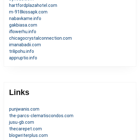
hartfordplazahotel.com
m-918kissapk.com
nabavkame.info
gakbiasa.com
iflowerhu.info
chicagocrystalconnection.com
imanabadii.com
trilipohu.info
appruptio.info
Links
punjwanis.com
the-parcs-clematiscondos.com
jusu-gb.com
thecarepet.com
blogwriterplus.com