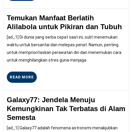
Kesejahteraan
MORE
yang
Temukan Manfaat Berlatih
Optimal
Te
Alilabola untuk Pikiran dan Tubuh
Ma
[ad_1] Di dunia yang serba cepat saat ini, sulit menemukan
Ber
waktu untuk bersantai dan melepas penat. Namun, penting
Ali
untuk memprioritaskan perawatan diri dan menemukan cara
un
untuk menghilangkan stres guna menjaga
Pik
da
READ
READ MORE
Tu
MORE
Galaxy77: Jendela Menuju
Kemungkinan Tak Terbatas di Alam
Galaxy77:
Semesta
Jendela
[ad_1] Galaxy77 adalah fenomena astronomi menakjubkan