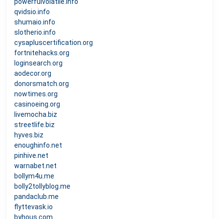
powerfulvolatile.info
qvidsio.info
shumaio.info
slotherio.info
cysapluscertification.org
fortnitehacks.org
loginsearch.org
aodecor.org
donorsmatch.org
nowtimes.org
casinoeing.org
livemocha.biz
streetlife.biz
hyves.biz
enoughinfo.net
pinhive.net
warnabet.net
bollym4u.me
bolly2tollyblog.me
pandaclub.me
flyttevask.io
byhous.com