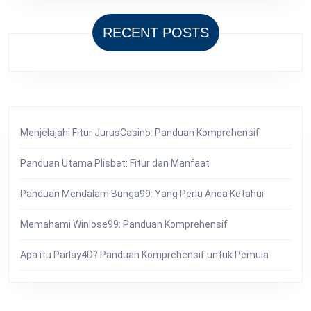
RECENT POSTS
Menjelajahi Fitur JurusCasino: Panduan Komprehensif
Panduan Utama Plisbet: Fitur dan Manfaat
Panduan Mendalam Bunga99: Yang Perlu Anda Ketahui
Memahami Winlose99: Panduan Komprehensif
Apa itu Parlay4D? Panduan Komprehensif untuk Pemula