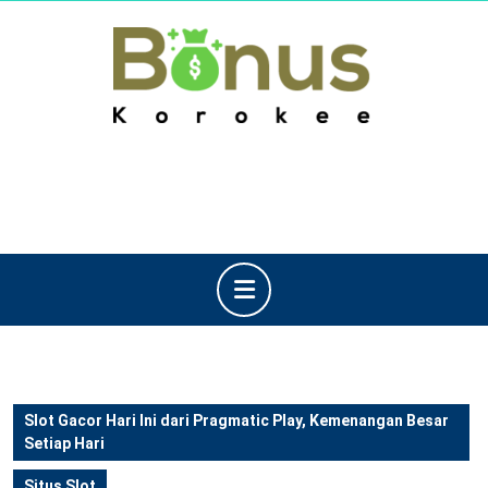
Skip
to
content
Skip
to
content
Open
Button
Slot Gacor Hari Ini dari Pragmatic Play, Kemenangan Besar
Setiap Hari
Situs Slot