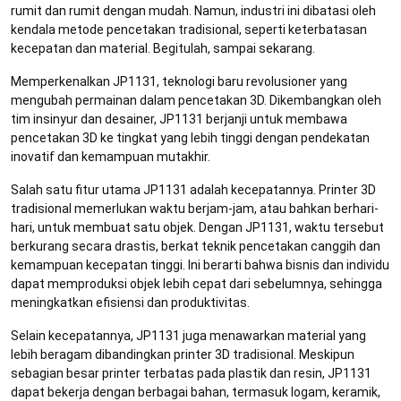
rumit dan rumit dengan mudah. Namun, industri ini dibatasi oleh
kendala metode pencetakan tradisional, seperti keterbatasan
kecepatan dan material. Begitulah, sampai sekarang.
Memperkenalkan JP1131, teknologi baru revolusioner yang
mengubah permainan dalam pencetakan 3D. Dikembangkan oleh
tim insinyur dan desainer, JP1131 berjanji untuk membawa
pencetakan 3D ke tingkat yang lebih tinggi dengan pendekatan
inovatif dan kemampuan mutakhir.
Salah satu fitur utama JP1131 adalah kecepatannya. Printer 3D
tradisional memerlukan waktu berjam-jam, atau bahkan berhari-
hari, untuk membuat satu objek. Dengan JP1131, waktu tersebut
berkurang secara drastis, berkat teknik pencetakan canggih dan
kemampuan kecepatan tinggi. Ini berarti bahwa bisnis dan individu
dapat memproduksi objek lebih cepat dari sebelumnya, sehingga
meningkatkan efisiensi dan produktivitas.
Selain kecepatannya, JP1131 juga menawarkan material yang
lebih beragam dibandingkan printer 3D tradisional. Meskipun
sebagian besar printer terbatas pada plastik dan resin, JP1131
dapat bekerja dengan berbagai bahan, termasuk logam, keramik,