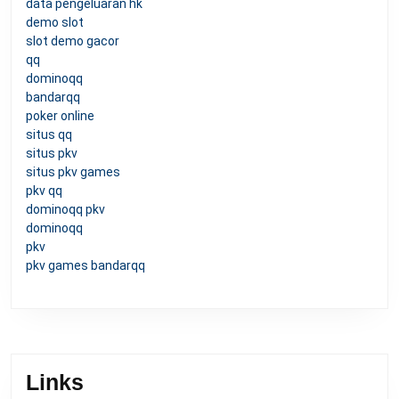
data pengeluaran hk
demo slot
slot demo gacor
qq
dominoqq
bandarqq
poker online
situs qq
situs pkv
situs pkv games
pkv qq
dominoqq pkv
dominoqq
pkv
pkv games bandarqq
Links