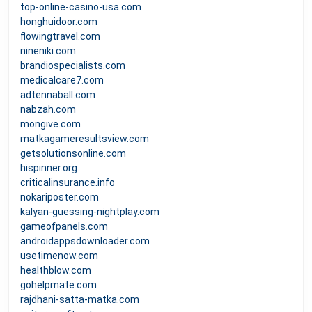
top-online-casino-usa.com
honghuidoor.com
flowingtravel.com
nineniki.com
brandiospecialists.com
medicalcare7.com
adtennaball.com
nabzah.com
mongive.com
matkagameresultsview.com
getsolutionsonline.com
hispinner.org
criticalinsurance.info
nokariposter.com
kalyan-guessing-nightplay.com
gameofpanels.com
androidappsdownloader.com
usetimenow.com
healthblow.com
gohelpmate.com
rajdhani-satta-matka.com