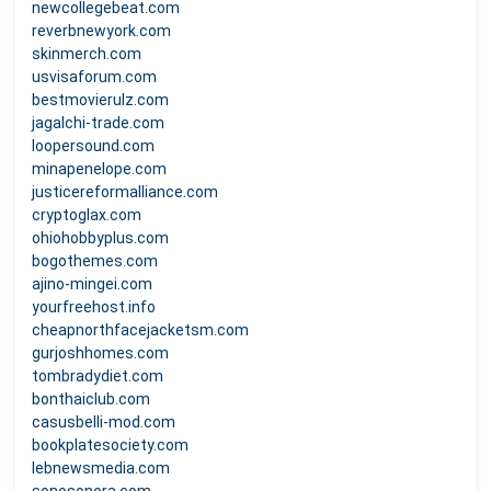
newcollegebeat.com
reverbnewyork.com
skinmerch.com
usvisaforum.com
bestmovierulz.com
jagalchi-trade.com
loopersound.com
minapenelope.com
justicereformalliance.com
cryptoglax.com
ohiohobbyplus.com
bogothemes.com
ajino-mingei.com
yourfreehost.info
cheapnorthfacejacketsm.com
gurjoshhomes.com
tombradydiet.com
bonthaiclub.com
casusbelli-mod.com
bookplatesociety.com
lebnewsmedia.com
sonosonora.com