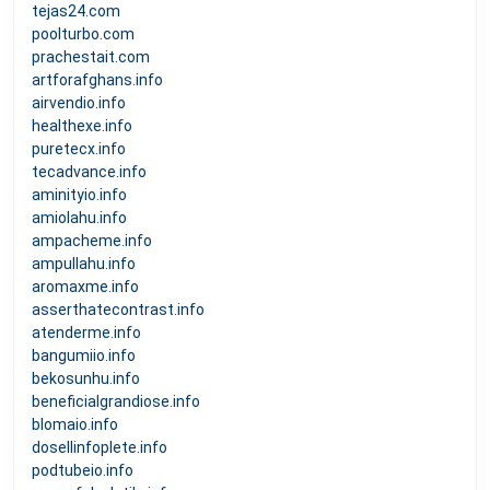
tejas24.com
poolturbo.com
prachestait.com
artforafghans.info
airvendio.info
healthexe.info
puretecx.info
tecadvance.info
aminityio.info
amiolahu.info
ampacheme.info
ampullahu.info
aromaxme.info
asserthatecontrast.info
atenderme.info
bangumiio.info
bekosunhu.info
beneficialgrandiose.info
blomaio.info
dosellinfoplete.info
podtubeio.info