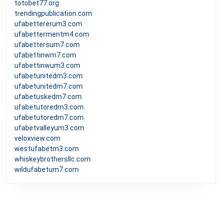
totobet77.org
trendingpublication.com
ufabettererum3.com
ufabettermentm4.com
ufabettersum7.com
ufabettinwm7.com
ufabettinwum3.com
ufabetunitedm3.com
ufabetunitedm7.com
ufabetuskedm7.com
ufabetutoredm3.com
ufabetutoredm7.com
ufabetvalleyum3.com
veloxview.com
westufabetm3.com
whiskeybrothersllc.com
wildufabetum7.com