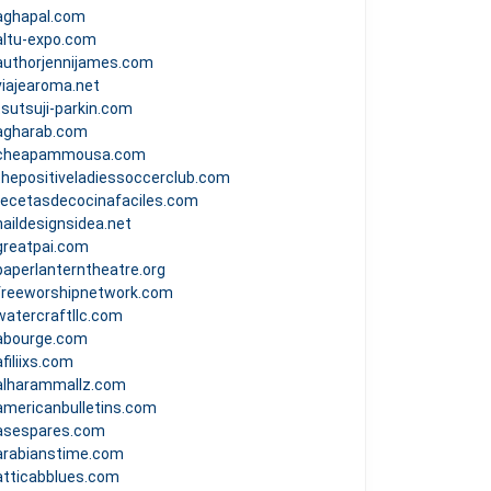
aghapal.com
altu-expo.com
authorjennijames.com
viajearoma.net
tsutsuji-parkin.com
agharab.com
cheapammousa.com
thepositiveladiessoccerclub.com
recetasdecocinafaciles.com
naildesignsidea.net
greatpai.com
paperlanterntheatre.org
freeworshipnetwork.com
watercraftllc.com
abourge.com
afiliixs.com
alharammallz.com
americanbulletins.com
asespares.com
arabianstime.com
atticabblues.com