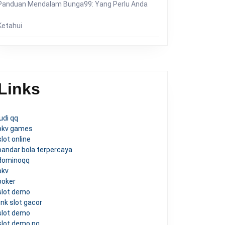
Panduan Mendalam Bunga99: Yang Perlu Anda
Ketahui
Links
judi qq
pkv games
slot online
bandar bola terpercaya
dominoqq
pkv
poker
slot demo
link slot gacor
slot demo
slot demo pg