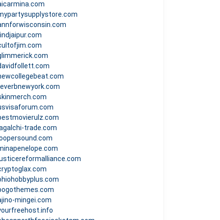
aicarmina.com
mypartysupplystore.com
annforwisconsin.com
findjaipur.com
cultofjim.com
glimmerick.com
davidfollett.com
newcollegebeat.com
reverbnewyork.com
skinmerch.com
usvisaforum.com
bestmovierulz.com
jagalchi-trade.com
loopersound.com
minapenelope.com
justicereformalliance.com
cryptoglax.com
ohiohobbyplus.com
bogothemes.com
ajino-mingei.com
yourfreehost.info