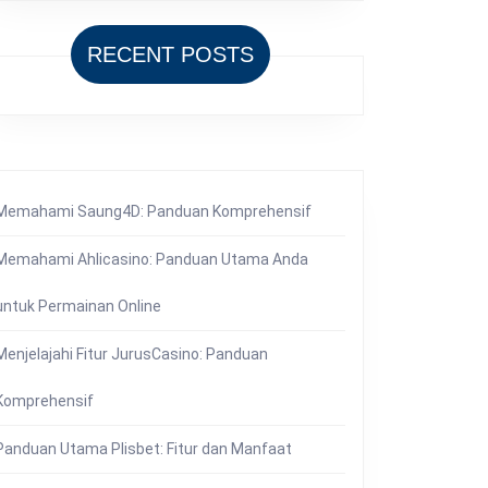
RECENT POSTS
Memahami Saung4D: Panduan Komprehensif
Memahami Ahlicasino: Panduan Utama Anda
untuk Permainan Online
Menjelajahi Fitur JurusCasino: Panduan
Komprehensif
Panduan Utama Plisbet: Fitur dan Manfaat