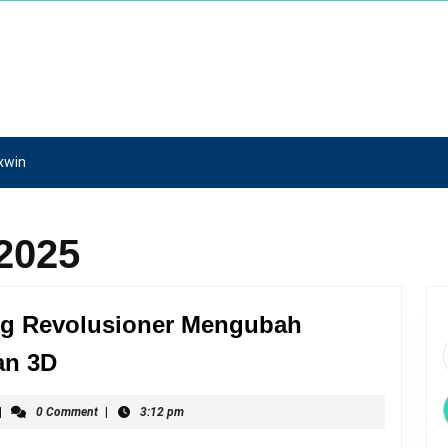
xwin
 2025
ng Revolusioner Mengubah
JP1131:
an 3D
Teknologi
Baru
dmin@bonuskorokee.com
|
0 Comment
|
3:12 pm
yang