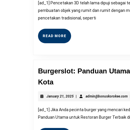
[ad_1] Pencetakan 3D telah lama dipuji sebagai
pembuatan objek yang rumit dan rumit dengan mud
pencetakan tradisional, seperti
READ
READ MORE
MORE
Burgerslot: Panduan Utama 
Burgerslot:
Kota
Panduan
Utama
January
a
January 21, 2025
|
admin@bonuskorokee.com
21,
untuk
2025
[ad_1] Jika Anda pecinta burger yang mencari keda
Kedai
Panduan Utama untuk Restoran Burger Terbaik d
Burger
Terbaik